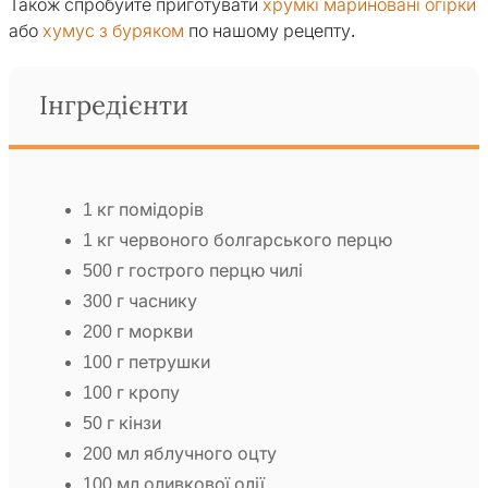
Також спробуйте приготувати
хрумкі мариновані огірки
або
хумус з буряком
по нашому рецепту.
Інгредієнти
1 кг помідорів
1 кг червоного болгарського перцю
500 г гострого перцю чилі
300 г часнику
200 г моркви
100 г петрушки
100 г кропу
50 г кінзи
200 мл яблучного оцту
100 мл оливкової олії