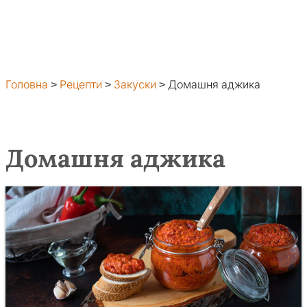
Головна
>
Рецепти
>
Закуски
>
Домашня аджика
Домашня аджика