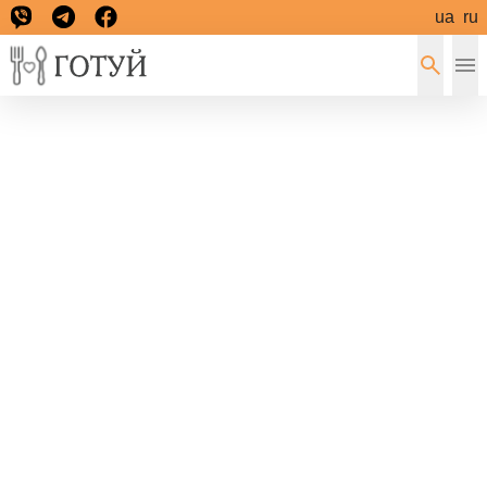
ua
ru