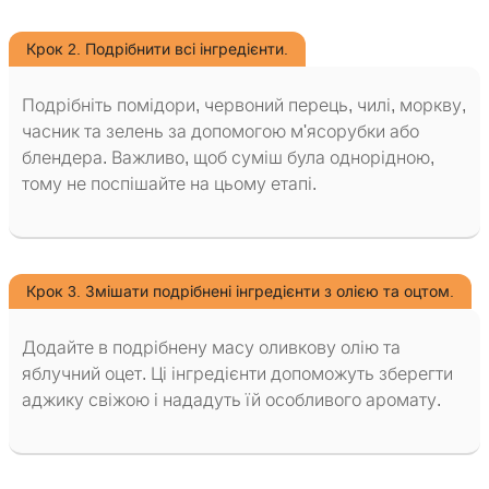
Крок 2. Подрібнити всі інгредієнти.
Подрібніть помідори, червоний перець, чилі, моркву,
часник та зелень за допомогою м'ясорубки або
блендера. Важливо, щоб суміш була однорідною,
тому не поспішайте на цьому етапі.
Крок 3. Змішати подрібнені інгредієнти з олією та оцтом.
Додайте в подрібнену масу оливкову олію та
яблучний оцет. Ці інгредієнти допоможуть зберегти
аджику свіжою і нададуть їй особливого аромату.