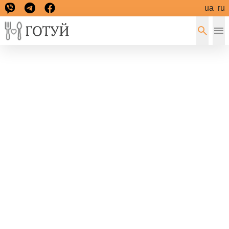
ua
ru