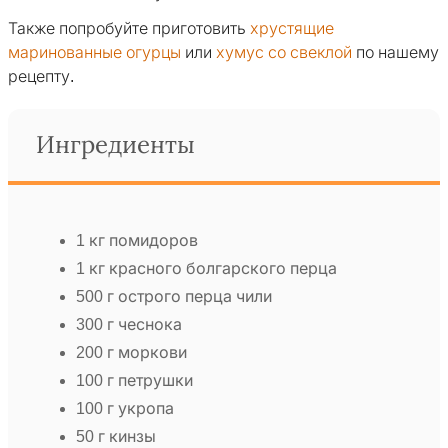
Также попробуйте приготовить
хрустящие
маринованные огурцы
или
хумус со свеклой
по нашему
рецепту.
Ингредиенты
1 кг помидоров
1 кг красного болгарского перца
500 г острого перца чили
300 г чеснока
200 г моркови
100 г петрушки
100 г укропа
50 г кинзы