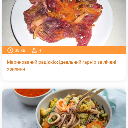
35
хв
4
Маринований радіккіо: ідеальний гарнір за лічені
хвилини