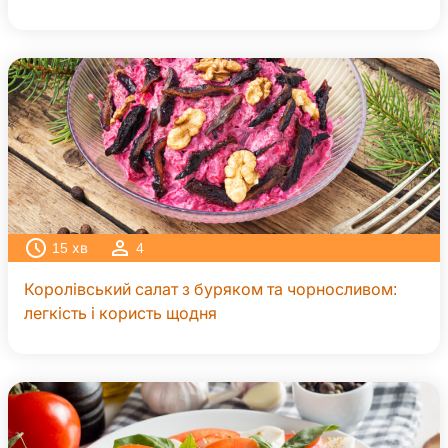
15
хв
4
Королівський салат з буряком та чорносливом:
легкість і користь щодня