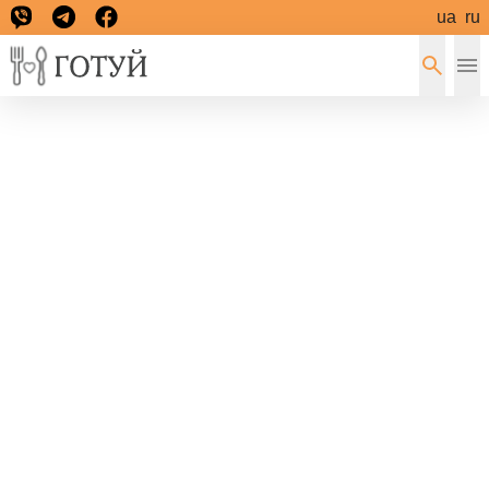
ua
ru