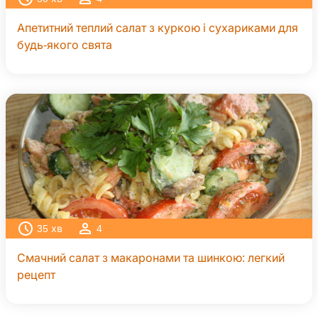
Апетитний теплий салат з куркою і сухариками для
будь-якого свята
35
хв
4
Смачний салат з макаронами та шинкою: легкий
рецепт