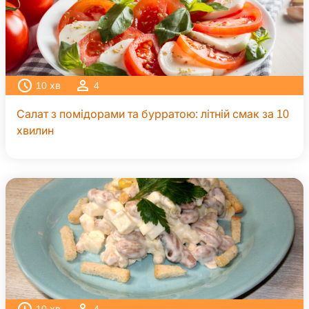
10
хв
4
Салат з помідорами та бурратою: літній смак за 10
хвилин