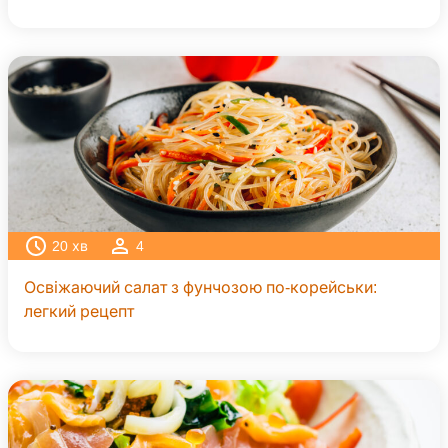
20
хв
4
Освіжаючий салат з фунчозою по-корейськи:
легкий рецепт