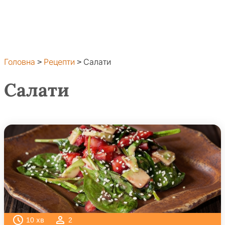
Головна
>
Рецепти
>
Салати
Салати
10
хв
2