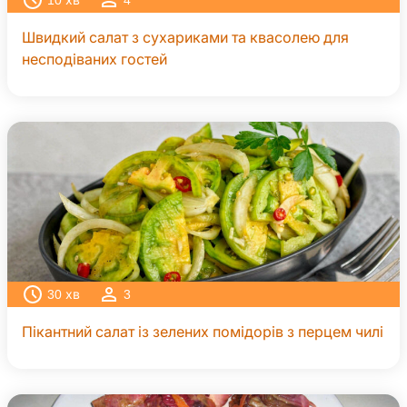
10
хв
4
Швидкий салат з сухариками та квасолею для
несподіваних гостей
30
хв
3
Пікантний салат із зелених помідорів з перцем чилі