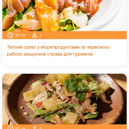
30
хв
1
Теплий салат з морепродуктами та червоною
рибою: вишукана страва для гурманів
50
хв
4