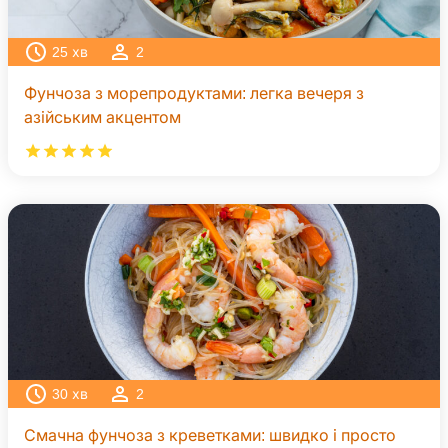
25
хв
2
Фунчоза з морепродуктами: легка вечеря з
азійським акцентом
30
хв
2
Смачна фунчоза з креветками: швидко і просто