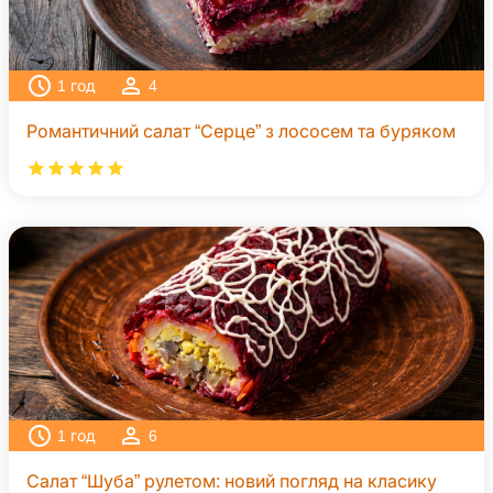
1
год
4
Романтичний салат “Серце” з лососем та буряком
1
год
6
Салат “Шуба” рулетом: новий погляд на класику