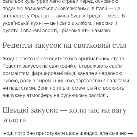
багатьох культурах легкі страви перед основною
подачею вважаються обов’язковими: в Італії — це
антіпасто, у Франції — амюз-буш, у Греції — мезе. В
українській кухні — це і сало з хлібом, і нарізки, і
рулети, і овочеві асорті, і різноманітні намазки.
Рецепти закусок на святковий стіл
Жодне свято не обходиться без оригінальних страв.
Рецепти закусок на святковий стіл вражають своїм
розмаїттям: фаршировані яйця, канапе з червоною
рибою, роли з сиром і шинкою, тарталетки з салатами
чи паштетами. Вони не тільки смачні, а й створюють
вишукану атмосферу на будь-якому застіллі.
Швидкі закуски — коли час на вагу
золота
Іноді потрібно приготувати щось швидко, але смачно —