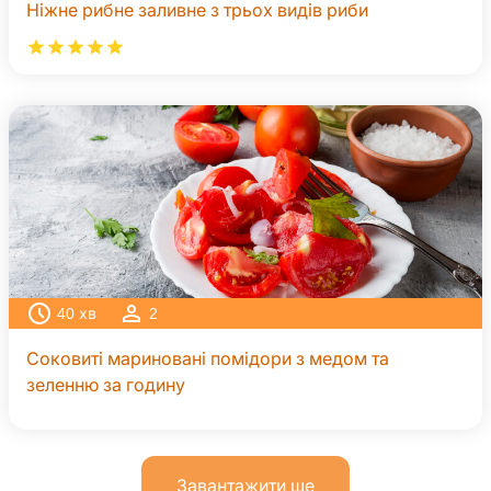
Ніжне рибне заливне з трьох видів риби
40
хв
2
Соковиті мариновані помідори з медом та
зеленню за годину
Завантажити ще