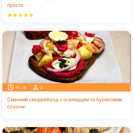
просто
50
хв
2
Смачний сморреброд з оселедцем та буряковим
соусом