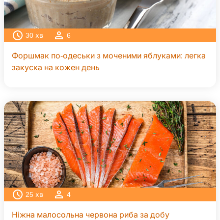
30
хв
6
Форшмак по-одеськи з моченими яблуками: легка
закуска на кожен день
25
хв
4
Ніжна малосольна червона риба за добу