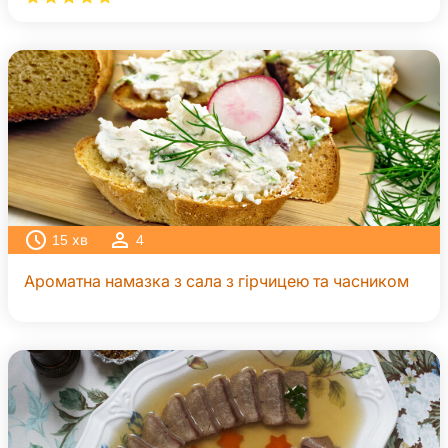
15
хв
4
Ароматна намазка з сала з гірчицею та часником