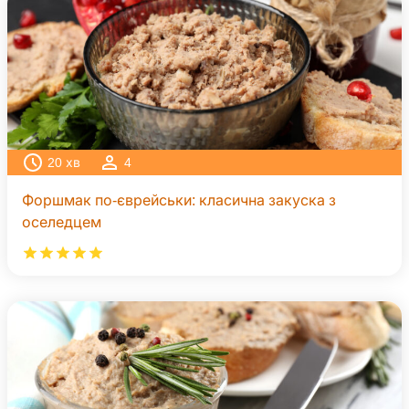
20
хв
4
Форшмак по-єврейськи: класична закуска з
оселедцем