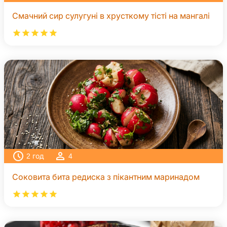
Смачний сир сулугуні в хрусткому тісті на мангалі
2
год
4
Соковита бита редиска з пікантним маринадом