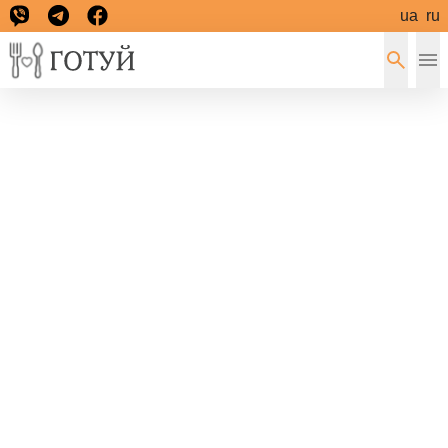
ua
ru