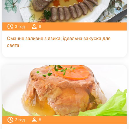
3
год
8
Смачне заливне з язика: ідеальна закуска для
свята
2
год
8