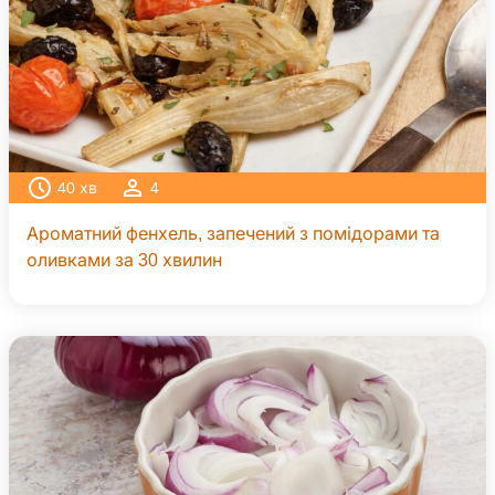
40
хв
4
Ароматний фенхель, запечений з помідорами та
оливками за 30 хвилин