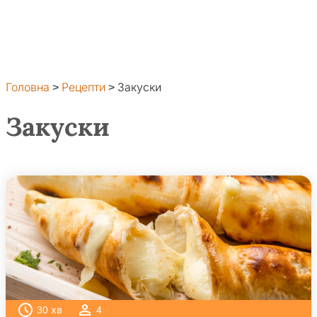
Головна
>
Рецепти
>
Закуски
Закуски
30
хв
4