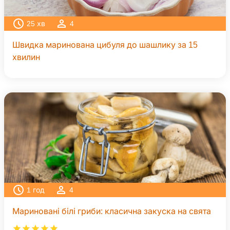
25
хв
4
Швидка маринована цибуля до шашлику за 15
хвилин
1
год
4
Мариновані білі гриби: класична закуска на свята