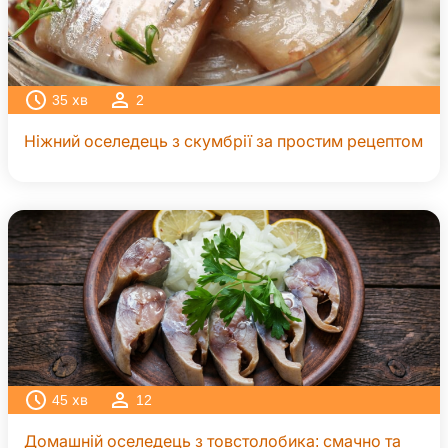
35
хв
2
Ніжний оселедець з скумбрії за простим рецептом
45
хв
12
Домашній оселедець з товстолобика: смачно та