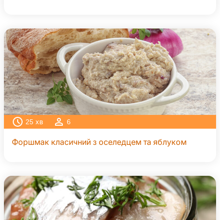
25
хв
6
Форшмак класичний з оселедцем та яблуком