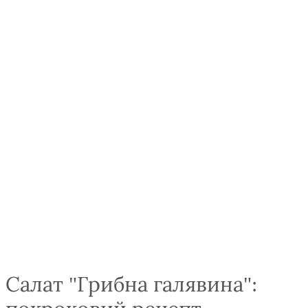
Салат "Грибна галявина":