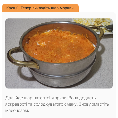
Крок 6. Тепер викладіть шар моркви.
Далі йде шар натертої моркви. Вона додасть
яскравості та солодкуватого смаку. Знову змастіть
майонезом.