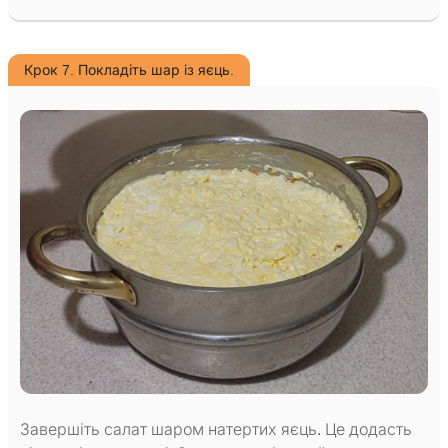
Крок 7. Покладіть шар із яєць.
Завершіть салат шаром натертих яєць. Це додасть