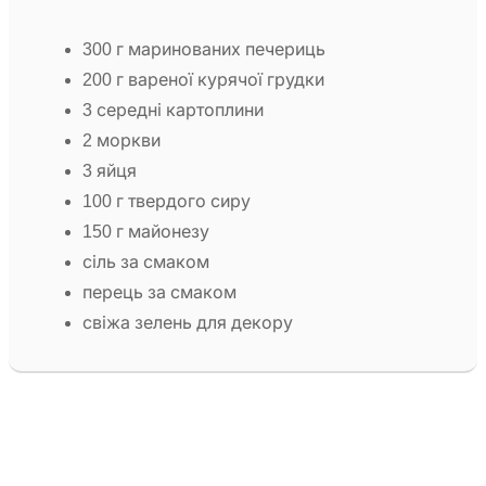
300 г маринованих печериць
200 г вареної курячої грудки
3 середні картоплини
2 моркви
3 яйця
100 г твердого сиру
150 г майонезу
сіль за смаком
перець за смаком
свіжа зелень для декору