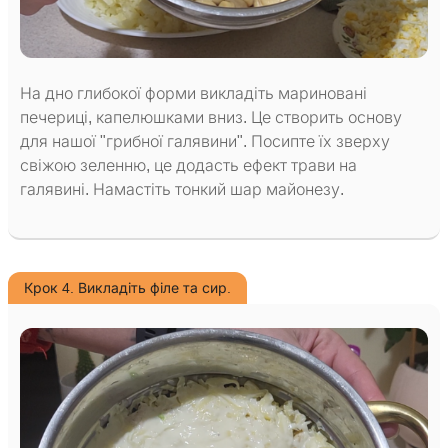
На дно глибокої форми викладіть мариновані
печериці, капелюшками вниз. Це створить основу
для нашої "грибної галявини". Посипте їх зверху
свіжою зеленню, це додасть ефект трави на
галявині. Намастіть тонкий шар майонезу.
Крок 4. Викладіть філе та сир.