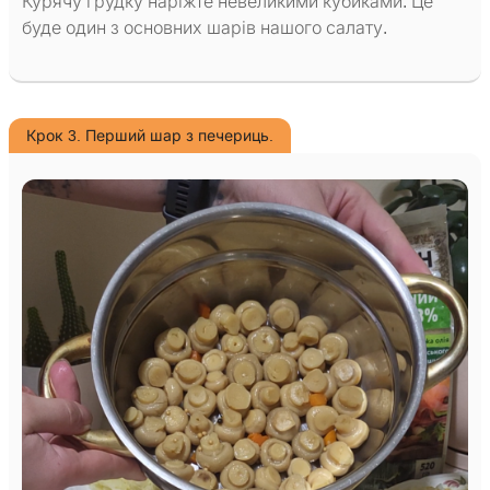
Курячу грудку наріжте невеликими кубиками. Це
буде один з основних шарів нашого салату.
Крок 3. Перший шар з печериць.