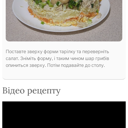
Поставте зверху форми тарілку та переверніть
салат. Зніміть форму, і таким чином шар грибів
опиниться зверху. Потім подавайте до столу.
Відео рецепту