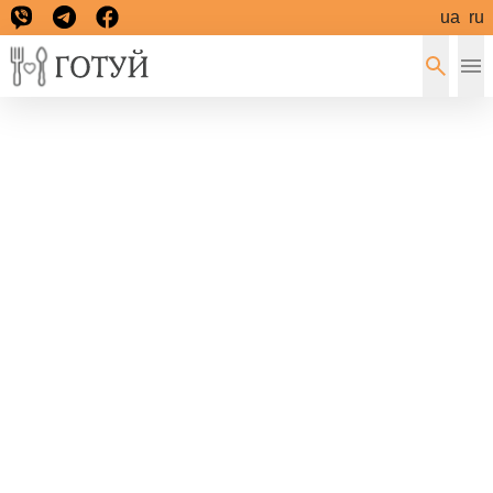
ua
ru