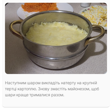
Наступним шаром викладіть натерту на крупній
тертці картоплю. Знову змастіть майонезом, щоб
шари краще трималися разом.