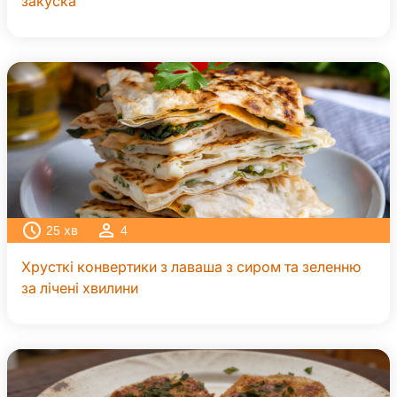
закуска
25
хв
4
Хрусткі конвертики з лаваша з сиром та зеленню
за лічені хвилини