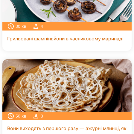
30
хв
4
Грильовані шампіньйони в часниковому маринаді
50
хв
3
Вони виходять з першого разу — ажурні млинці, як