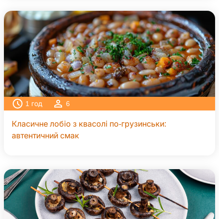
1
год
6
Класичне лобіо з квасолі по-грузинськи:
автентичний смак