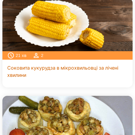
21
хв
2
Соковита кукурудза в мікрохвильовці за лічені
хвилини