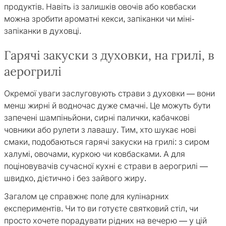
продуктів. Навіть із залишків овочів або ковбаски
можна зробити ароматні кекси, запіканки чи міні-
запіканки в духовці.
Гарячі закуски з духовки, на грилі, в
аерогрилі
Окремої уваги заслуговують страви з духовки — вони
менш жирні й водночас дуже смачні. Це можуть бути
запечені шампіньйони, сирні палички, кабачкові
човники або рулети з лавашу. Тим, хто шукає нові
смаки, подобаються гарячі закуски на грилі: з сиром
халумі, овочами, куркою чи ковбасками. А для
поціновувачів сучасної кухні є страви в аерогрилі —
швидко, дієтично і без зайвого жиру.
Загалом це справжнє поле для кулінарних
експериментів. Чи то ви готуєте святковий стіл, чи
просто хочете порадувати рідних на вечерю — у цій