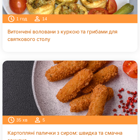
1
год
14
Витончені воловани з куркою та грибами для
святкового столу
35
хв
5
Картопляні палички з сиром: швидка та смачна