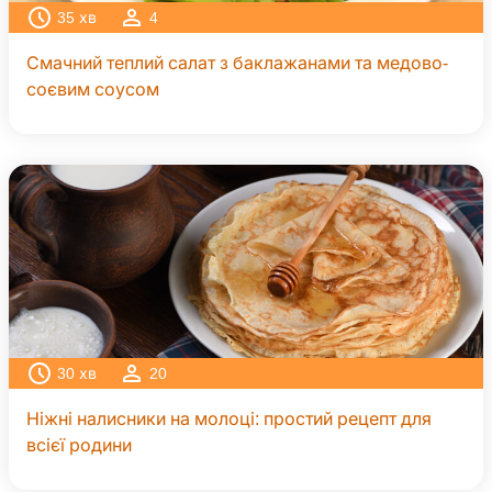
35
хв
4
Смачний теплий салат з баклажанами та медово-
соєвим соусом
30
хв
20
Ніжні налисники на молоці: простий рецепт для
всієї родини