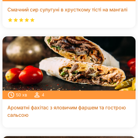
Смачний сир сулугуні в хрусткому тісті на мангалі
50
хв
4
Ароматні фахітас з яловичим фаршем та гострою
сальсою