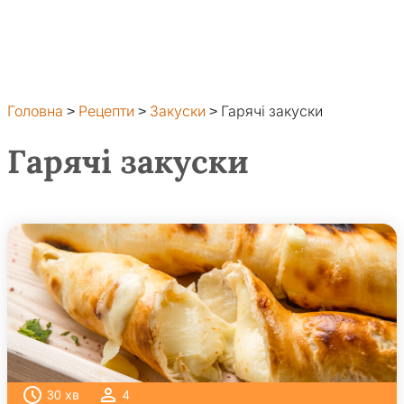
Головна
>
Рецепти
>
Закуски
>
Гарячі закуски
Гарячі закуски
30
хв
4