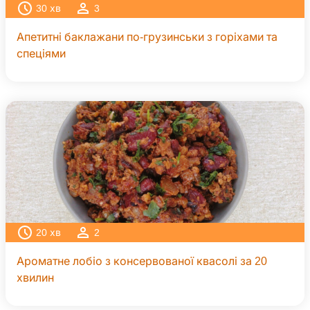
30
хв
3
Апетитні баклажани по-грузинськи з горіхами та
спеціями
20
хв
2
Ароматне лобіо з консервованої квасолі за 20
хвилин