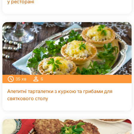
у ресторані
35
хв
6
Апетитні тарталетки з куркою та грибами для
святкового столу