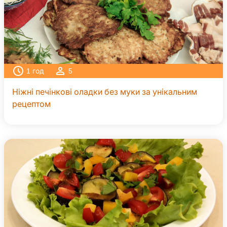
1
год
5
Ніжні печінкові оладки без муки за унікальним
рецептом