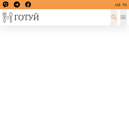
ua
ru