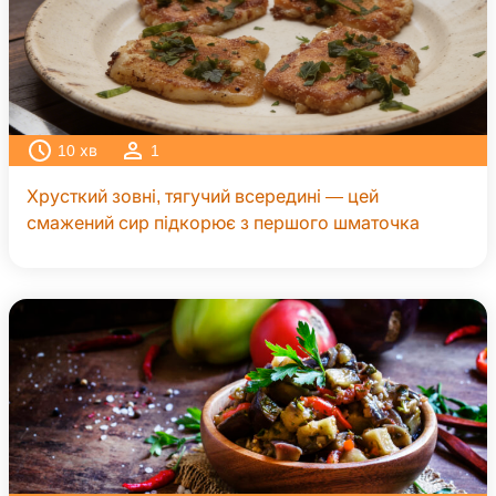
10
хв
1
Хрусткий зовні, тягучий всередині — цей
смажений сир підкорює з першого шматочка