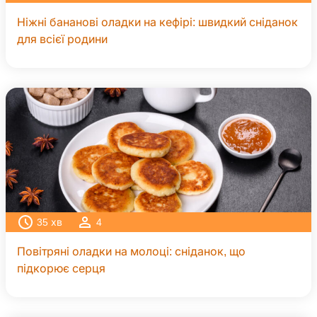
Ніжні бананові оладки на кефірі: швидкий сніданок
для всієї родини
35
хв
4
Повітряні оладки на молоці: сніданок, що
підкорює серця