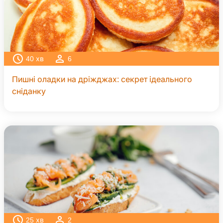
40
хв
6
Пишні оладки на дріжджах: секрет ідеального
сніданку
25
хв
2