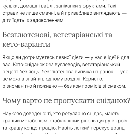
кульки, домашні вафлі, запіканки з фруктами. Такі
страви не лише смачні, а й привабливо виглядають —
діти їдять із задоволенням.
Безглютенові, вегетаріанські та
кето-варіанти
Якщо ви дотримуєтесь певної дієти — у нас є ідеї й для
вас. Кето-сніданок без вуглеводів, вегетаріанський
рецепт без яєць, безглютенова випічка на ранок — усе
це можна знайти в одному розділі. Корисно,
різноманітно й поживно — без компромісів зі смаком.
Чому варто не пропускати сніданок?
Науково доведено: ті, хто регулярно снідає, мають
кращий метаболізм, стабільніший рівень цукру в крові
та кращу концентрацію. Навіть легкий перекус вранці