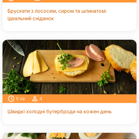
Брускети з лососем, сиром та шпинатом:
ідеальний сніданок
5
хв
4
Швидкі холодні бутерброди на кожен день