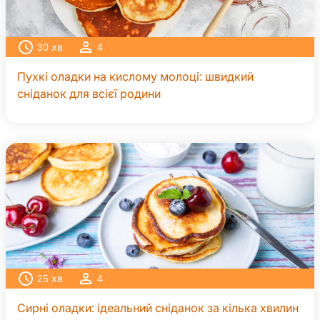
30
хв
4
Пухкі оладки на кислому молоці: швидкий
сніданок для всієї родини
25
хв
4
Сирні оладки: ідеальний сніданок за кілька хвилин