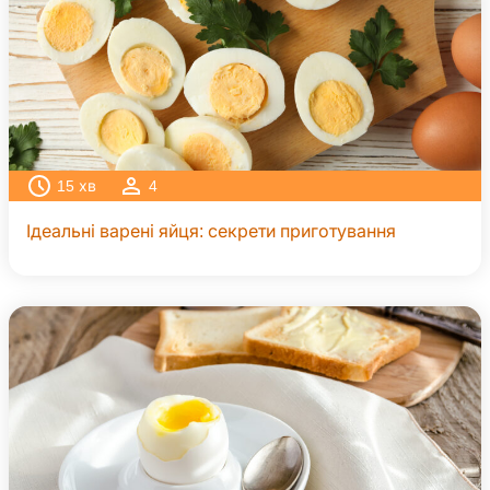
15
хв
4
Ідеальні варені яйця: секрети приготування