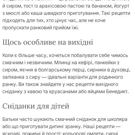
й сиром, тост із арахісовою пастою та бананом, йогурт
з мюслі або каша швидкого приготування. Такі рецепти
підходять для тих, хто цінує час, але не хоче
пропускати ранковий прийом їжі.
Щось особливе на вихідні
Коли є більше часу, хочеться побалувати себе чимось
смачним і незвичним. Млинці на кефірі, панкейки з
сиром, яєчня в болгарському перці, сирники в духовці,
запіканка з сиру — ідеальні варіанти для родинного
ранку. Ви також знайдете у нас рецепти вихідного
сніданку з кавою та круасанами або яйцями Бенедикт.
Сніданки для дітей
Батьки часто шукають смачний сніданок для школяра
або що приготувати дитині зранку. Наші рецепти —
яскраві, поживні й прості: кольорові омлети, сирні