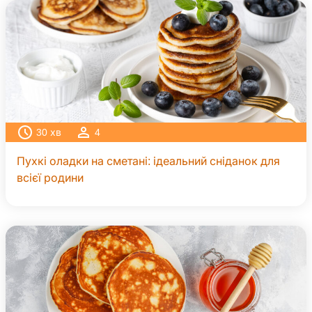
30
хв
4
Пухкі оладки на сметані: ідеальний сніданок для
всієї родини