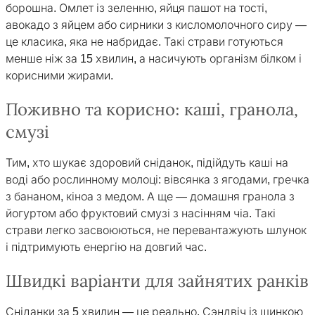
борошна. Омлет із зеленню, яйця пашот на тості,
авокадо з яйцем або сирники з кисломолочного сиру —
це класика, яка не набридає. Такі страви готуються
менше ніж за 15 хвилин, а насичують організм білком і
корисними жирами.
Поживно та корисно: каші, гранола,
смузі
Тим, хто шукає здоровий сніданок, підійдуть каші на
воді або рослинному молоці: вівсянка з ягодами, гречка
з бананом, кіноа з медом. А ще — домашня гранола з
йогуртом або фруктовий смузі з насінням чіа. Такі
страви легко засвоюються, не перевантажують шлунок
і підтримують енергію на довгий час.
Швидкі варіанти для зайнятих ранків
Сніданки за 5 хвилин — це реально. Сэндвіч із шинкою