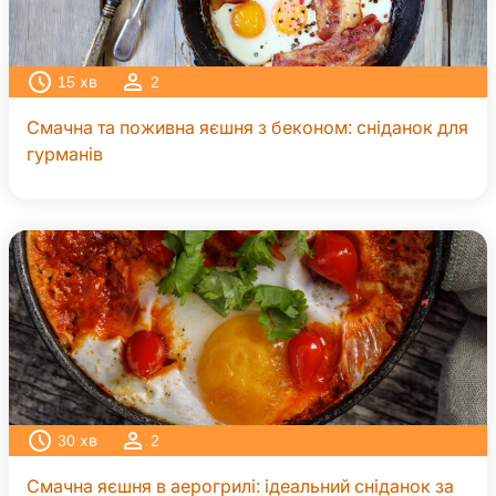
15
хв
2
Смачна та поживна яєшня з беконом: сніданок для
гурманів
30
хв
2
Смачна яєшня в аерогрилі: ідеальний сніданок за