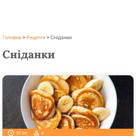
Головна
>
Рецепти
>
Сніданки
Сніданки
30
хв
4