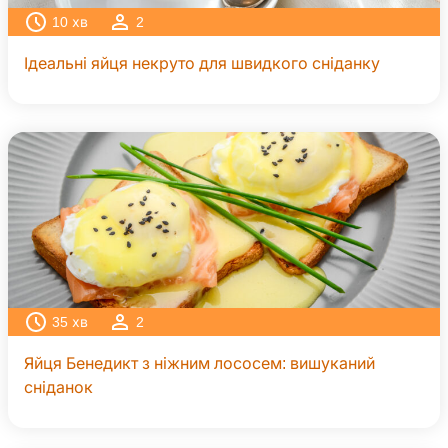
10
хв
2
Ідеальні яйця некруто для швидкого сніданку
35
хв
2
Яйця Бенедикт з ніжним лососем: вишуканий
сніданок