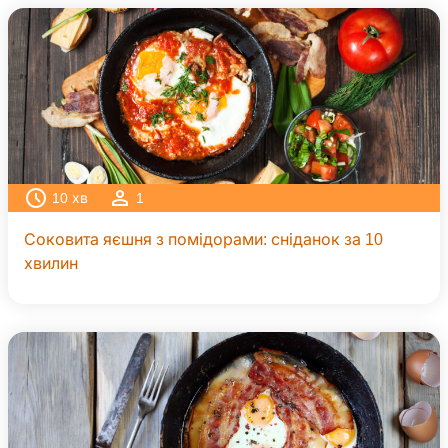
10
хв
1
Соковита яєшня з помідорами: сніданок за 10
хвилин