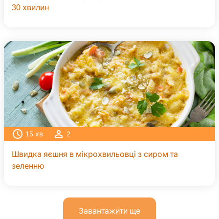
30 хвилин
15
хв
2
Швидка яєшня в мікрохвильовці з сиром та
зеленню
Завантажити ще