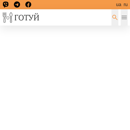
ua
ru