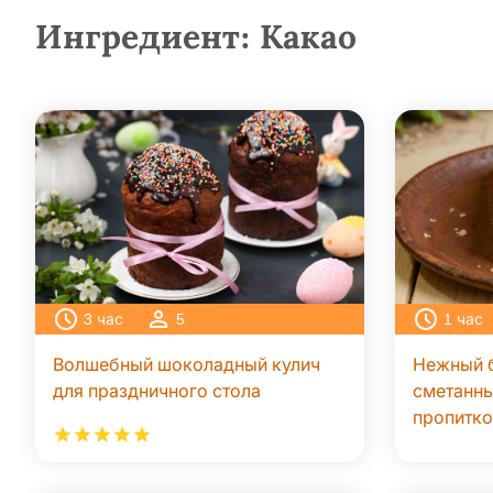
Ингредиент:
Какао
3
час
5
1
час
Волшебный шоколадный кулич
Нежный б
для праздничного стола
сметанн
пропитко