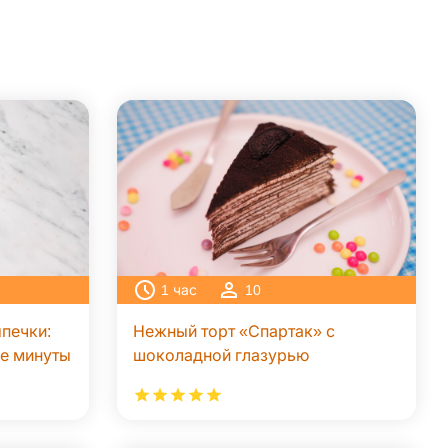
1
час
10
печки:
Нежный торт «Спартак» с
ые минуты
шоколадной глазурью