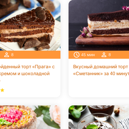
8
45
мин
8
йденный торт «Прага» с
Вкусный домашний торт
кремом и шоколадной
«Сметанник» за 40 мину
ю