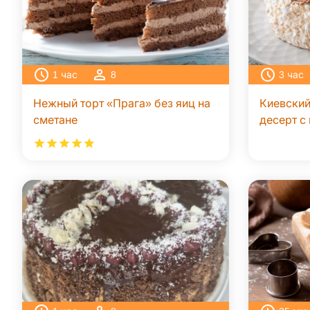
1
час
8
3
час
Нежный торт «Прага» без яиц на
Киевский
сметане
десерт 