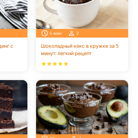
5
мин
2
инг с
Шоколадный кекс в кружке за 5
минут: легкий рецепт