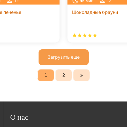
н
12
45
мин
12
е печенье
Шоколадные брауни
Загрузить еще
1
2
»
О нас