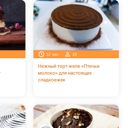
12
час
10
Нежный торт-желе «Птичье
т
молоко» для настоящих
сладкоежек