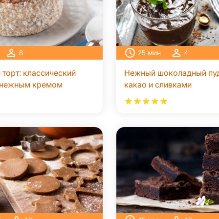
8
25
мин
4
 торт: классический
Нежный шоколадный пуд
с нежным кремом
какао и сливками