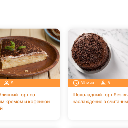
5
30
мин
8
линный торт со
Шоколадный торт без вы
ым кремом и кофейной
наслаждение в считанн
й