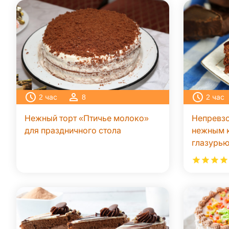
2
час
8
2
час
Нежный торт «Птичье молоко»
Непревзо
для праздничного стола
нежным 
глазурь