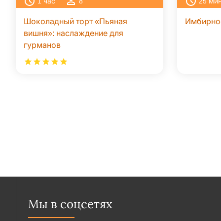
1
час
8
25
ми
Шоколадный торт «Пьяная
Имбирно
вишня»: наслаждение для
гурманов
Мы в соцсетях