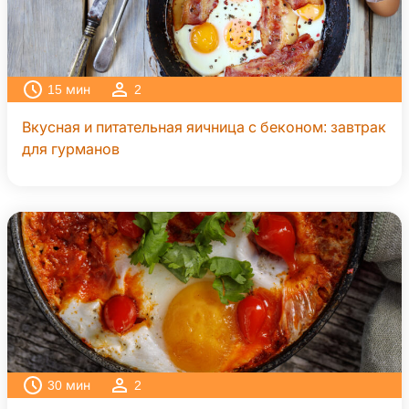
15
мин
2
Вкусная и питательная яичница с беконом: завтрак
для гурманов
30
мин
2