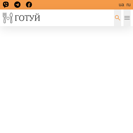
ua
ru