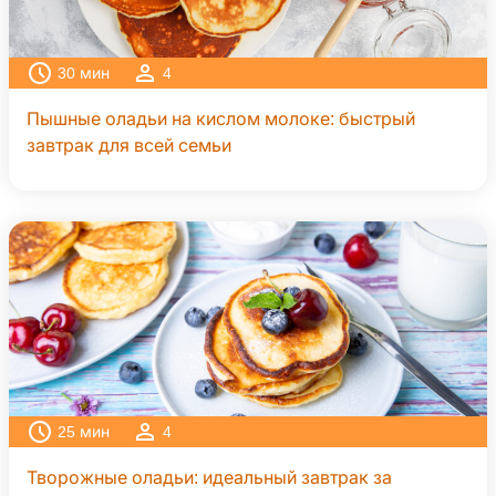
30
мин
4
Пышные оладьи на кислом молоке: быстрый
завтрак для всей семьи
25
мин
4
Творожные оладьи: идеальный завтрак за