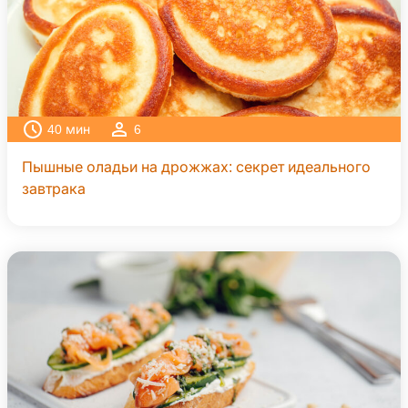
40
мин
6
Пышные оладьи на дрожжах: секрет идеального
завтрака