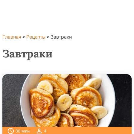
Главная
>
Рецепты
>
Завтраки
Завтраки
30
мин
4