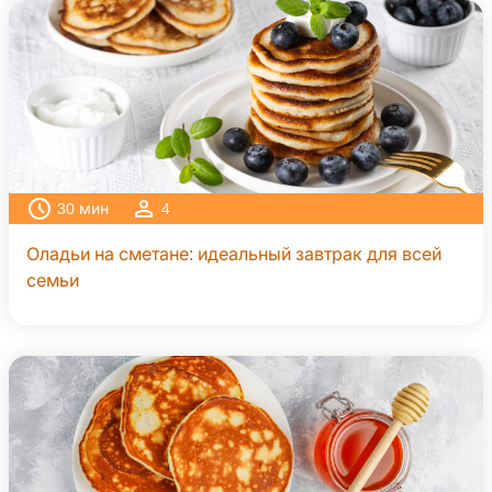
30
мин
4
Оладьи на сметане: идеальный завтрак для всей
семьи