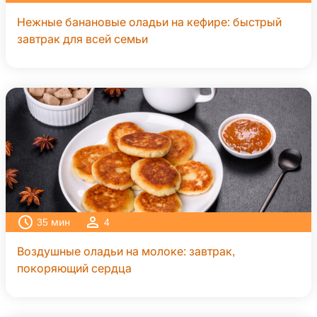
Нежные банановые оладьи на кефире: быстрый
завтрак для всей семьи
35
мин
4
Воздушные оладьи на молоке: завтрак,
покоряющий сердца