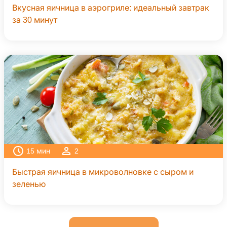
Вкусная яичница в аэрогриле: идеальный завтрак
за 30 минут
15
мин
2
Быстрая яичница в микроволновке с сыром и
зеленью