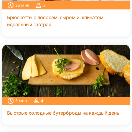
25
мин
2
Брюскетты с лососем, сыром и шпинатом:
идеальный завтрак.
5
мин
4
Быстрые холодные бутерброды на каждый день