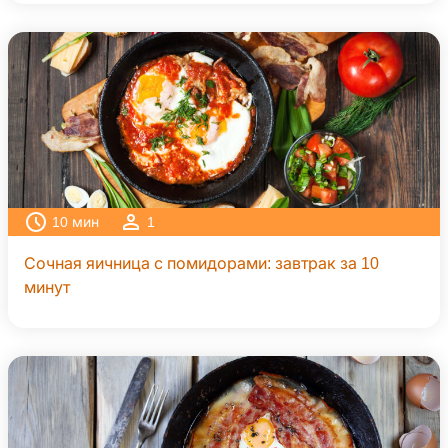
10
мин
1
Сочная яичница с помидорами: завтрак за 10
минут