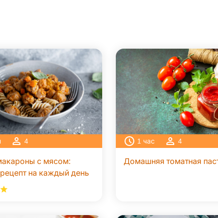
н
4
1
час
4
акароны с мясом:
Домашняя томатная пас
рецепт на каждый день