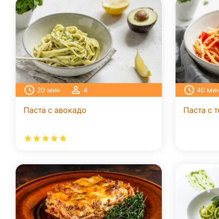
20
мин
4
40
ми
Паста с авокадо
Паста с 