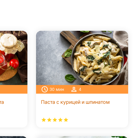
30
мин
4
та
Паста с курицей и шпинатом