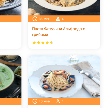
35
мин
4
Паста Фетучини Альфредо с
грибами
40
мин
4