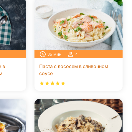
35
мин
4
 в
Паста с лососем в сливочном
м
соусе