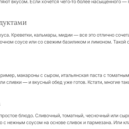
тляют вкусом. Если хочется чего-то более насыщенного —
одуктами
куса. Креветки, кальмары, мидии — все это отлично соче
чном соусе или со свежим базиликом и лимоном. Такой об
ример, макароны с сыром, итальянская паста с томатным
ли сливки — и вкусный обед уже готов. Кстати, многие та
а
ростое блюдо. Сливочный, томатный, чесночный или сырн
с нежным соусом на основе сливок и пармезана. Или кла