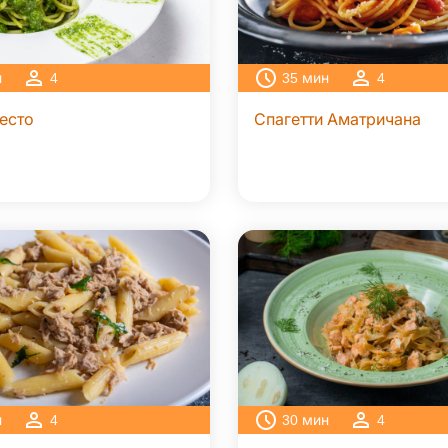
н
4
35
мин
4
песто
Спагетти Аматричана
н
4
30
мин
4