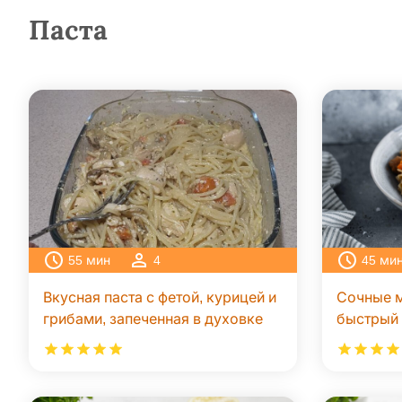
Паста
55
мин
4
45
ми
Вкусная паста с фетой, курицей и
Сочные м
грибами, запеченная в духовке
быстрый 