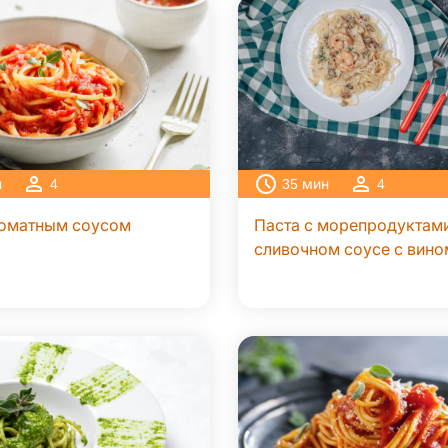
н
4
35
мин
4
томатным соусом
Паста с морепродуктами
сливочном соусе с вино