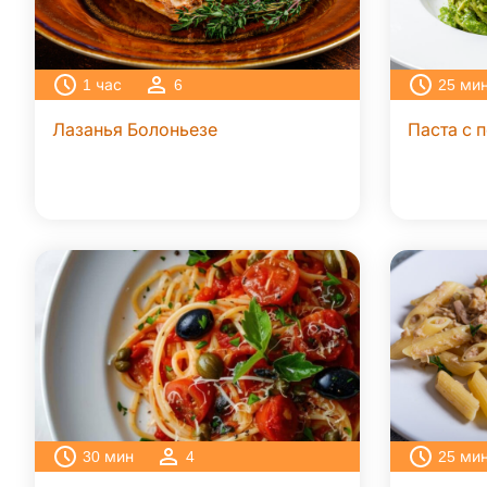
1
час
6
25
ми
Лазанья Болоньезе
Паста с 
30
мин
4
25
ми