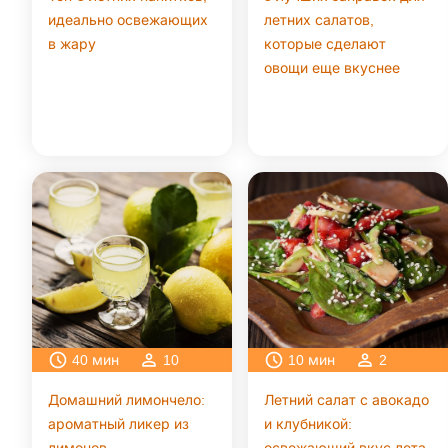
идеально освежающих
летних салатов,
в жару
которые сделают
овощи еще вкуснее
40
мин
10
10
мин
2
Домашний лимончело:
Летний салат с авокадо
ароматный ликер из
и клубникой: