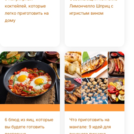
коктейлей, которые
Лимончелло Шприц с
легко приготовить на
игристым вином
дому
6 блюд из яиц, которые
Что приготовить на
вы будете готовить
мангале: 9 идей для