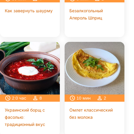
Как завернуть шаурму
Безалкогольный
Апероль Шприц
2:0
час
8
10
мин
2
Украинский борщ с
Омлет классический
фасолью:
без молока
традиционный вкус