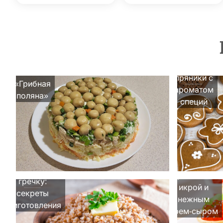
Медовые
Салат
пряники с
«Грибная
ароматом
поляна»
специй
Изысканные
Как варить
тарталетки с
гречку:
икрой и
секреты
нежным
приготовления
крем-сыром