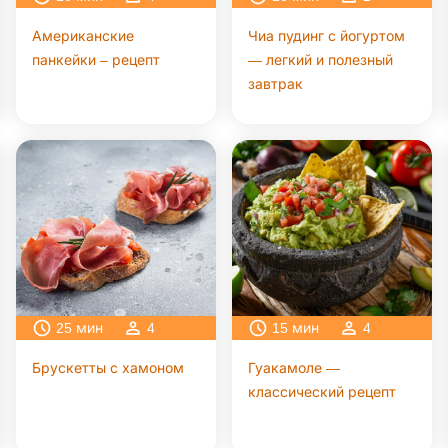
Американские
Чиа пудинг с йогуртом
панкейки – рецепт
— легкий и полезный
завтрак
25
мин
4
15
мин
4
Брускетты с хамоном
Гуакамоле —
классический рецепт