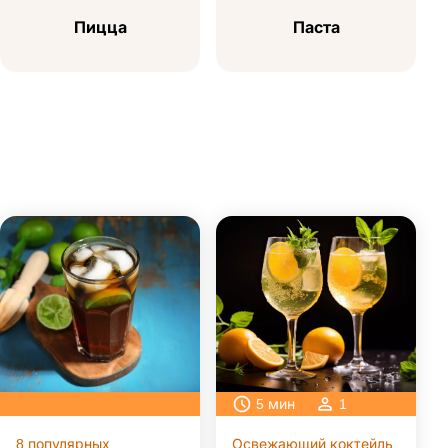
Пицца
Паста
5
мин
1
8 популярных
Освежающий коктейль