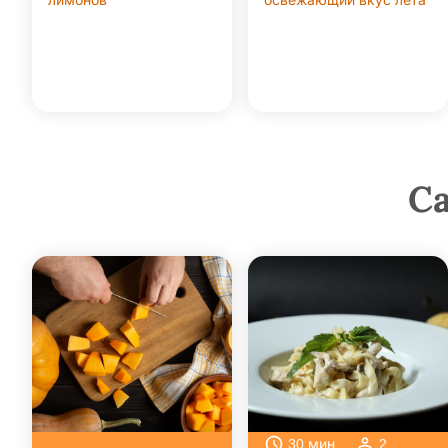
лимонов
освежающий вкус лета
С
30
мин
2