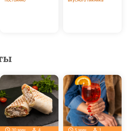
постоянно
вкусного пикника
ты
30
мин
4
5
мин
1