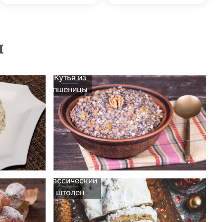
ы
Кутья из
пшеницы
Классический
штолен