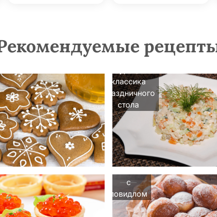
Рекомендуемые рецепт
Салат Оливье
с курицей:
классика
праздничного
стола
Пончики
с
повидлом