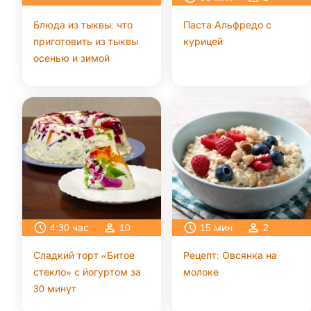
Блюда из тыквы: что
Паста Альфредо с
приготовить из тыквы
курицей
осенью и зимой
4:30
час
10
15
мин
2
Сладкий торт «Битое
Рецепт: Овсянка на
стекло» с йогуртом за
молоке
30 минут