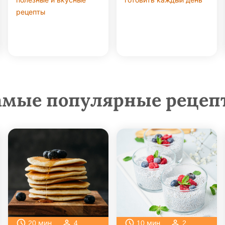
полезные и вкусные
готовить каждый день
рецепты
амые популярные рецеп
20
мин
4
10
мин
2