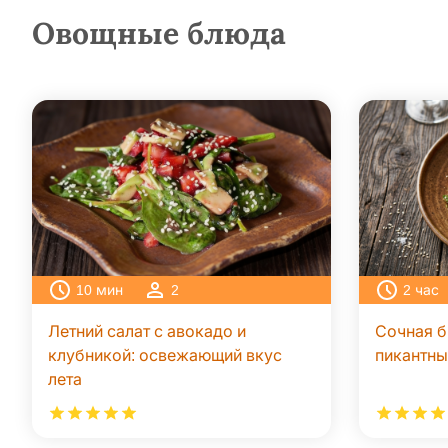
Овощные блюда
10
мин
2
2
час
Летний салат с авокадо и
Сочная б
клубникой: освежающий вкус
пикантн
лета