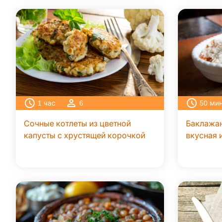
1
час
6
50
ми
Сочные котлеты из цветной
Баклажа
капусты с хрустящей корочкой
вкусная 