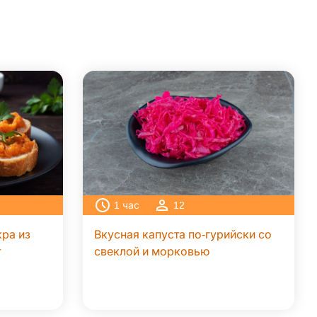
1
час
12
ра из
Вкусная капуста по-гурийски со
т
свеклой и морковью