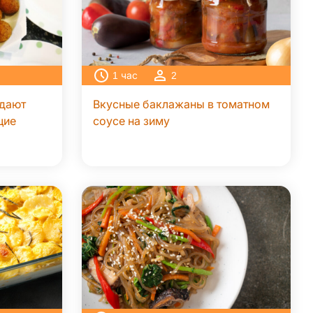
1
час
2
едают
Вкусные баклажаны в томатном
щие
соусе на зиму