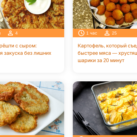
н
4
1
час
25
рёшти с сыром:
Картофель, который съ
я закуска без лишних
быстрее мяса — хрустя
шарики за 20 минут