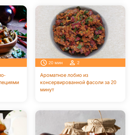
20
мин
2
по-
Ароматное лобио из
специями
консервированной фасоли за 20
минут