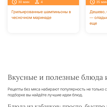
30
мин
4
35
ми
Грильированные шампиньоны в
Дешево, 
чесночном маринаде
— оладьи
еще
Вкусные и полезные блюда 
Рецепты без мяса набирают популярность не только с
подборке вы найдёте лучшие идеи блюд.
Блюда из кабачков: просто, быстро