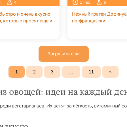
н
4
1
час
6
быстро и очень вкусно
Нежный гратен Дофинуа
, которые просят еще и
по-французски
Загрузить еще
1
2
3
…
11
»
из овощей: идеи на каждый де
реди вегетарианцев. Их ценят за лёгкость, витаминный со
 и вкусно