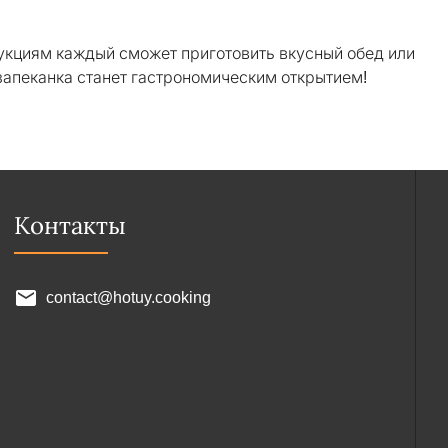
укциям каждый сможет приготовить вкусный обед или
запеканка станет гастрономическим открытием!
Контакты
contact@hotuy.cooking