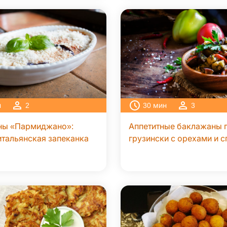
н
2
30
мин
3
ны «Пармиджано»:
Аппетитные баклажаны 
итальянская запеканка
грузински с орехами и 