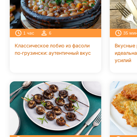
1
час
6
35
ми
Классическое лобио из фасоли
Вкусные 
по-грузински: аутентичный вкус
идеальна
усилий