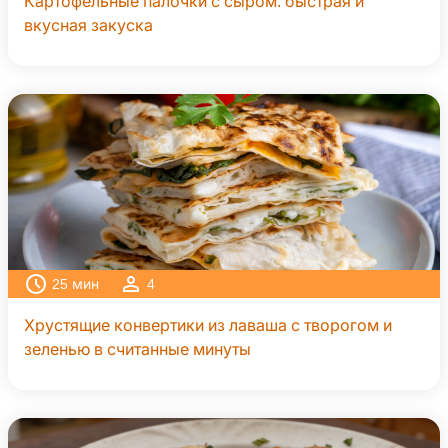
Картофельные палочки с сыром: быстрая и
вкусная закуска
25
мин
4
Хрустящие конвертики из лаваша с творогом и
зеленью в считанные минуты