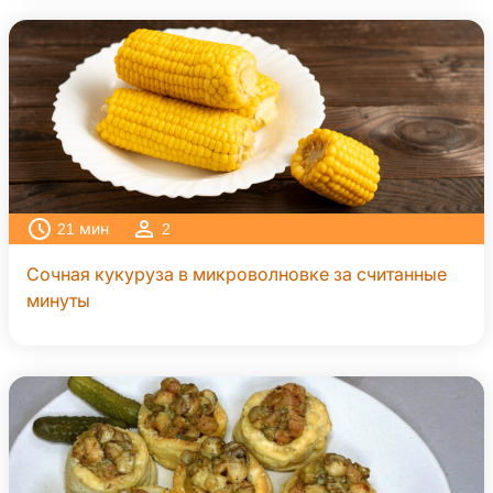
21
мин
2
Сочная кукуруза в микроволновке за считанные
минуты