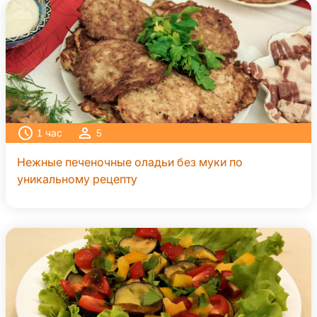
1
час
5
Нежные печеночные оладьи без муки по
уникальному рецепту