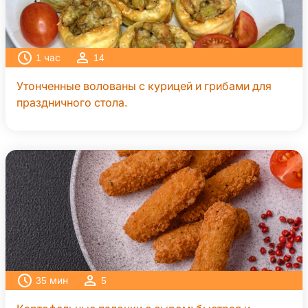
1
час
14
Утонченные волованы с курицей и грибами для
праздничного стола.
35
мин
5