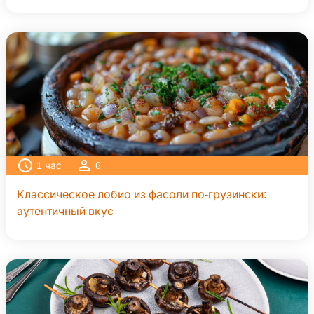
1
час
6
Классическое лобио из фасоли по-грузински:
аутентичный вкус