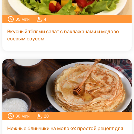
35
мин
4
Вкусный тёплый салат с баклажанами и медово-
соевым соусом
30
мин
20
Нежные блинчики на молоке: простой рецепт для