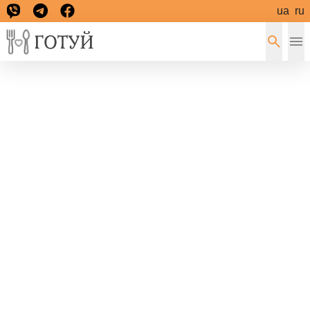
ua
ru