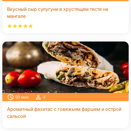
Вкусный сыр сулугуни в хрустящем тесте на
мангале
50
мин
4
Ароматный фахитас с говяжьим фаршем и острой
сальсой