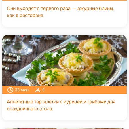
Они выходят с первого раза — ажурные блины,
как в ресторане
35
мин
6
Аппетитные тарталетки с курицей и грибами для
праздничного стола.