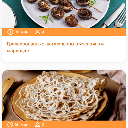
30
мин
4
Грильированные шампиньоны в чесночном
маринаде
50
мин
3