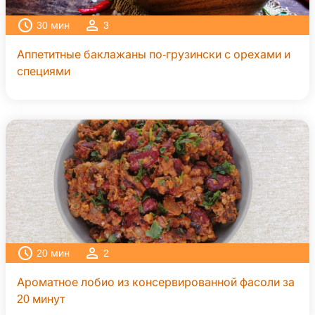
30
мин
3
Аппетитные баклажаны по-грузински с орехами и
специями
20
мин
2
Ароматное лобио из консервированной фасоли за
20 минут