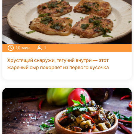
10
мин
1
Хрустящий снаружи, тягучий внутри — этот
жареный сыр покоряет из первого кусочка