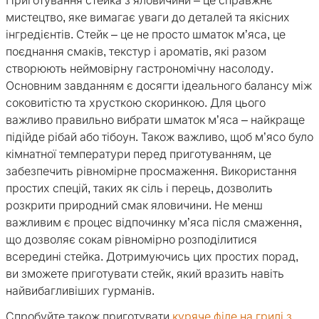
Приготування стейка з яловичини – це справжнє
мистецтво, яке вимагає уваги до деталей та якісних
інгредієнтів. Стейк – це не просто шматок м’яса, це
поєднання смаків, текстур і ароматів, які разом
створюють неймовірну гастрономічну насолоду.
Основним завданням є досягти ідеального балансу між
соковитістю та хрусткою скоринкою. Для цього
важливо правильно вибрати шматок м’яса – найкраще
підійде рібай або тібоун. Також важливо, щоб м’ясо було
кімнатної температури перед приготуванням, це
забезпечить рівномірне просмаження. Використання
простих спецій, таких як сіль і перець, дозволить
розкрити природний смак яловичини. Не менш
важливим є процес відпочинку м’яса після смаження,
що дозволяє сокам рівномірно розподілитися
всередині стейка. Дотримуючись цих простих порад,
ви зможете приготувати стейк, який вразить навіть
найвибагливіших гурманів.
Спробуйте також приготувати
куряче філе на грилі з