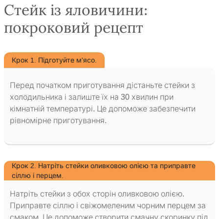
Стейк із яловичини:
покроковий рецепт
Крок 1. Підготуйте м'ясо.
Перед початком приготування дістаньте стейки з
холодильника і залиште їх на 30 хвилин при
кімнатній температурі. Це допоможе забезпечити
рівномірне приготування.
Крок 2. Натріть стейки оливковою олією та приправте
сіллю і перцем.
Натріть стейки з обох сторін оливковою олією.
Приправте сіллю і свіжомеленим чорним перцем за
смаком. Це допоможе створити смачну скоринку під