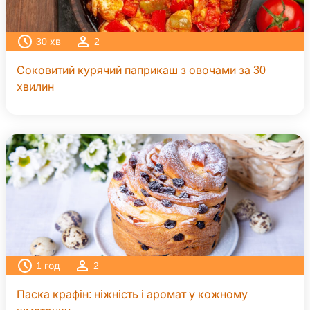
30
хв
2
Соковитий курячий паприкаш з овочами за 30
хвилин
1
год
2
Паска крафін: ніжність і аромат у кожному