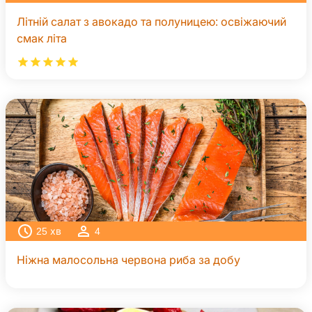
Літній салат з авокадо та полуницею: освіжаючий
смак літа
25
хв
4
Ніжна малосольна червона риба за добу