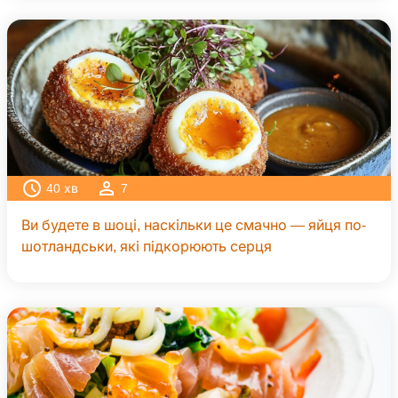
40
хв
7
Ви будете в шоці, наскільки це смачно — яйця по-
шотландськи, які підкорюють серця