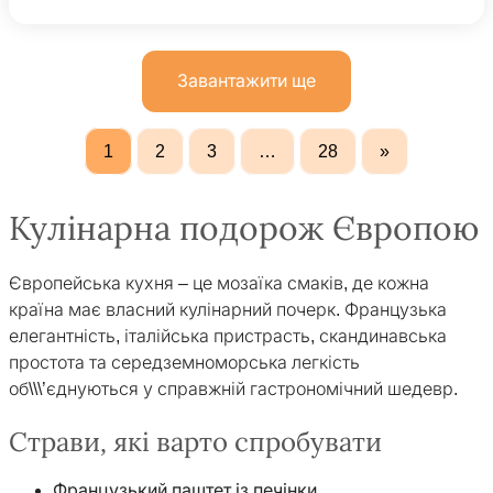
Завантажити ще
1
2
3
…
28
»
Кулінарна подорож Європою
Європейська кухня – це мозаїка смаків, де кожна
країна має власний кулінарний почерк. Французька
елегантність, італійська пристрасть, скандинавська
простота та середземноморська легкість
об\\\’єднуються у справжній гастрономічний шедевр.
Страви, які варто спробувати
Французький паштет із печінки