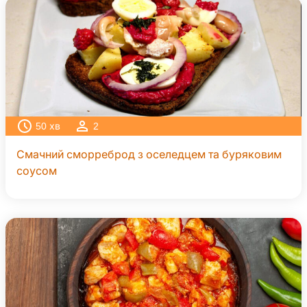
50
хв
2
Смачний сморреброд з оселедцем та буряковим
соусом