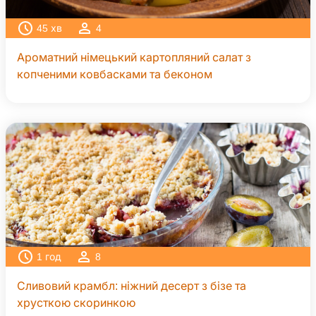
45
хв
4
Ароматний німецький картопляний салат з
копченими ковбасками та беконом
1
год
8
Сливовий крамбл: ніжний десерт з бізе та
хрусткою скоринкою