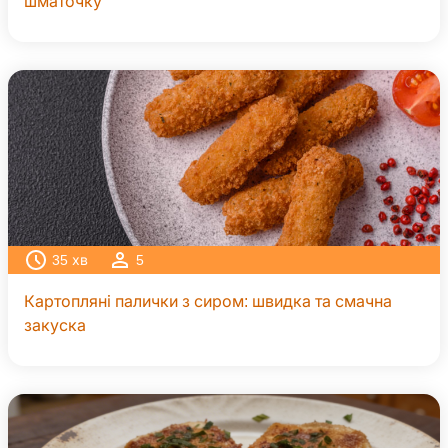
шматочку
35
хв
5
Картопляні палички з сиром: швидка та смачна
закуска