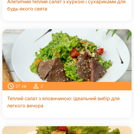
Апетитний теплий салат з куркою і сухариками для
будь-якого свята
27
хв
2
Теплий салат з яловичиною: ідеальний вибір для
легкого вечора