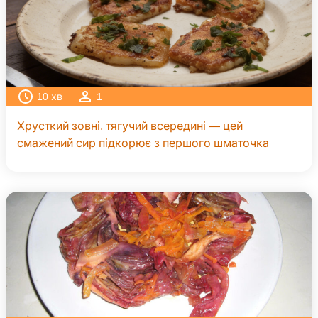
10
хв
1
Хрусткий зовні, тягучий всередині — цей
смажений сир підкорює з першого шматочка