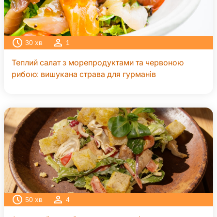
30
хв
1
Теплий салат з морепродуктами та червоною
рибою: вишукана страва для гурманів
50
хв
4