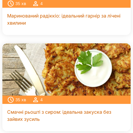
35
хв
4
Маринований радіккіо: ідеальний гарнір за лічені
хвилини
35
хв
4
Смачні рьошті з сиром: ідеальна закуска без
зайвих зусиль