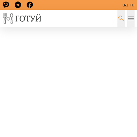
ua
ru