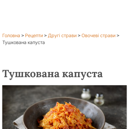
Головна
>
Рецепти
>
Другі страви
>
Овочеві страви
>
Тушкована капуста
Тушкована капуста