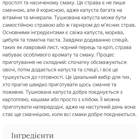
простоті та насиченому смаку. Ця страва є не лише
смачною, але й корисною, адже капуста багата на
вітаміни та мінерали. Тушкована капуста може бути
самостійною стравою або ж гарніром до м’ясних страв.
Основними інгредієнтами є свіжа капуста, морква,
цибуля та томатна паста. Завдяки додаванню спецій,
таких як лавровий лист, чорний перець та кріп, страва
набуває особливого аромату та смаку. Процес
приготування не складний: спочатку обсмажуються
овочі, потім додається капуста та спеції, і все це
тушкується до готовності. Це ідеальний вибір для тих,
хто прагне швидко приготувати щось смачне та
поживне. Тушкована капуста добре поєднується з
картоплею, кашами або просто з хлібом. Її можна
приготувати напередодні, адже на наступний день вона
стає ще смачнішою, коли всі смаки добре поєднаються.
Інгредієнти