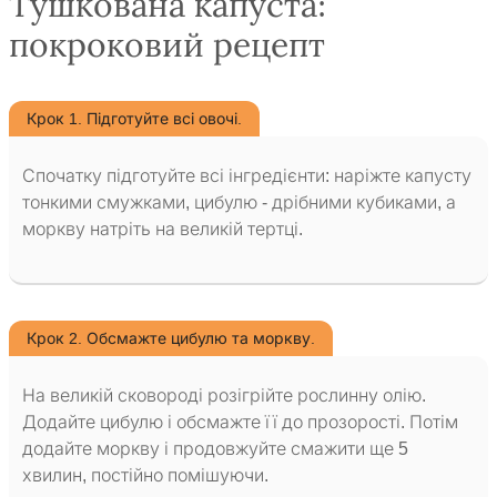
Тушкована капуста:
покроковий рецепт
Крок 1. Підготуйте всі овочі.
Спочатку підготуйте всі інгредієнти: наріжте капусту
тонкими смужками, цибулю - дрібними кубиками, а
моркву натріть на великій тертці.
Крок 2. Обсмажте цибулю та моркву.
На великій сковороді розігрійте рослинну олію.
Додайте цибулю і обсмажте її до прозорості. Потім
додайте моркву і продовжуйте смажити ще 5
хвилин, постійно помішуючи.