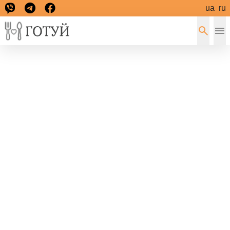
ua
ru