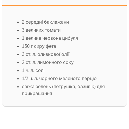
2 середні баклажани
3 великих томати
1 велика червона цибуля
150 г сиру фета
3 ст. л. оливкової олії
2 ст. л. лимонного соку
1 ч. л. солі
1/2 ч. л. чорного меленого перцю
свіжа зелень (петрушка, базилік) для
прикрашання