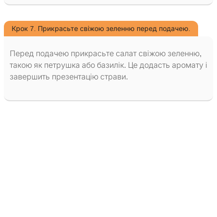
Крок 7. Прикрасьте свіжою зеленню перед подачею.
Перед подачею прикрасьте салат свіжою зеленню,
такою як петрушка або базилік. Це додасть аромату і
завершить презентацію страви.