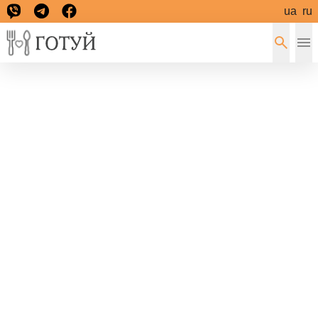
ua
ru