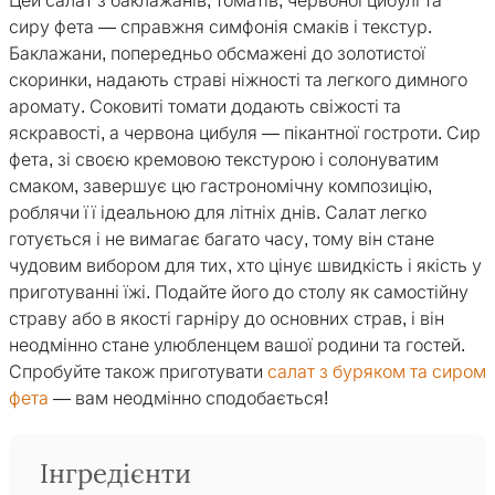
Цей салат з баклажанів, томатів, червоної цибулі та
сиру фета — справжня симфонія смаків і текстур.
Баклажани, попередньо обсмажені до золотистої
скоринки, надають страві ніжності та легкого димного
аромату. Соковиті томати додають свіжості та
яскравості, а червона цибуля — пікантної гостроти. Сир
фета, зі своєю кремовою текстурою і солонуватим
смаком, завершує цю гастрономічну композицію,
роблячи її ідеальною для літніх днів. Салат легко
готується і не вимагає багато часу, тому він стане
чудовим вибором для тих, хто цінує швидкість і якість у
приготуванні їжі. Подайте його до столу як самостійну
страву або в якості гарніру до основних страв, і він
неодмінно стане улюбленцем вашої родини та гостей.
Спробуйте також приготувати
салат з буряком та сиром
фета
— вам неодмінно сподобається!
Інгредієнти