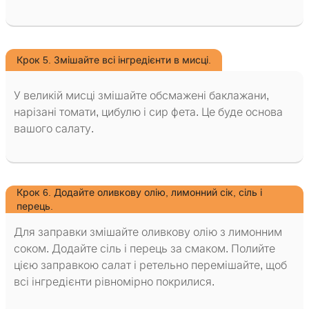
Крок 5. Змішайте всі інгредієнти в мисці.
У великій мисці змішайте обсмажені баклажани,
нарізані томати, цибулю і сир фета. Це буде основа
вашого салату.
Крок 6. Додайте оливкову олію, лимонний сік, сіль і
перець.
Для заправки змішайте оливкову олію з лимонним
соком. Додайте сіль і перець за смаком. Полийте
цією заправкою салат і ретельно перемішайте, щоб
всі інгредієнти рівномірно покрилися.