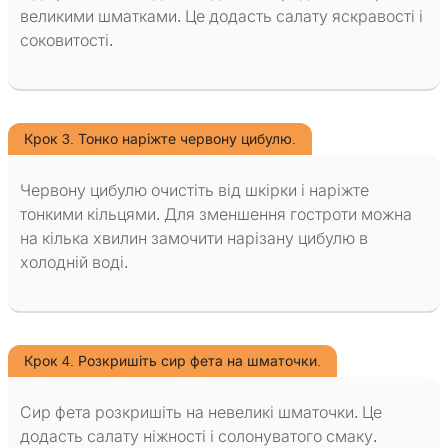
великими шматками. Це додасть салату яскравості і
соковитості.
Крок 3. Тонко наріжте червону цибулю.
Червону цибулю очистіть від шкірки і наріжте
тонкими кільцями. Для зменшення гостроти можна
на кілька хвилин замочити нарізану цибулю в
холодній воді.
Крок 4. Розкришіть сир фета на шматочки.
Сир фета розкришіть на невеликі шматочки. Це
додасть салату ніжності і солонуватого смаку.