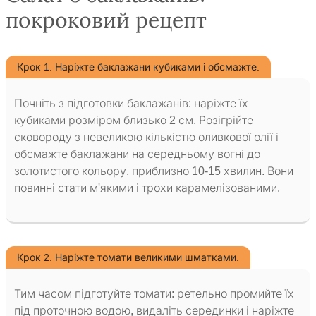
покроковий рецепт
Крок 1. Наріжте баклажани кубиками і обсмажте.
Почніть з підготовки баклажанів: наріжте їх
кубиками розміром близько 2 см. Розігрійте
сковороду з невеликою кількістю оливкової олії і
обсмажте баклажани на середньому вогні до
золотистого кольору, приблизно 10-15 хвилин. Вони
повинні стати м'якими і трохи карамелізованими.
Крок 2. Наріжте томати великими шматками.
Тим часом підготуйте томати: ретельно промийте їх
під проточною водою, видаліть серединки і наріжте