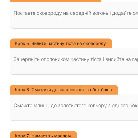
Поставте сковороду на середній вогонь і додайте ол
Крок 5. Вилити частину тіста на сковороду.
Зачерпніть ополоником частину тіста і вилийте на г
Крок 6. Смажити до золотистості з обох боків.
Смажте млинці до золотистого кольору з одного боку,
Крок 7. Намастіть маслом.