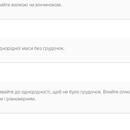
Збийте вилкою чи вінчиноком.
норідної маси без грудочок.
йте до однорідності, щоб не було грудочок. Влийте олію 
м і рівномірним.