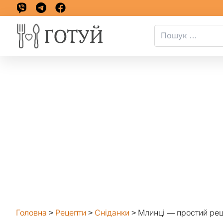
Головна
>
Рецепти
>
Сніданки
>
Млинці — простий ре