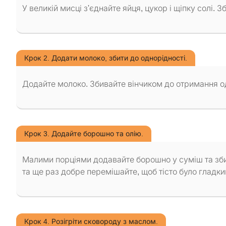
У великій мисці з'єднайте яйця, цукор і щіпку солі. 
Крок 2. Додати молоко, збити до однорідності.
Додайте молоко. Збивайте вінчиком до отримання од
Крок 3. Додайте борошно та олію.
Малими порціями додавайте борошно у суміш та збива
та ще раз добре перемішайте, щоб тісто було гладки
Крок 4. Розігріти сковороду з маслом.