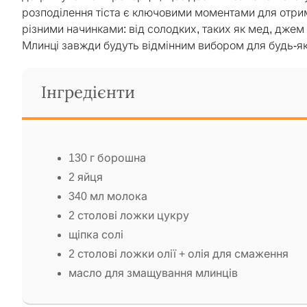
розподілення тіста є ключовими моментами для отрим
різними начинками: від солодких, таких як мед, джем 
Млинці завжди будуть відмінним вибором для будь-яко
Інгредієнти
130 г борошна
2 яйця
340 мл молока
2 столові ложки цукру
щіпка солі
2 столові ложки олії + олія для смаження
масло для змащування млинців