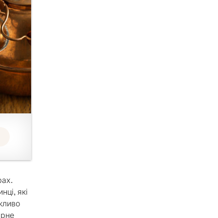
рах.
нці, які
ажливо
ірне