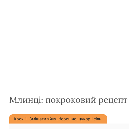
Млинці: покроковий рецепт
Крок 1. Змішати яйця, борошно, цукор і сіль.