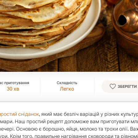
ас приготування
Складність
ЗБЕРЕГТИ
30
хв
Легко
простий сніданок
, який має безліч варіацій у різних культу
 хмари. Наш простий рецепт допоможе вам приготувати мли
вечері. Основою є борошно, яйця, молоко та трохи олії. В
ри. Крім того, правильне нагрівання сковороди та рівном