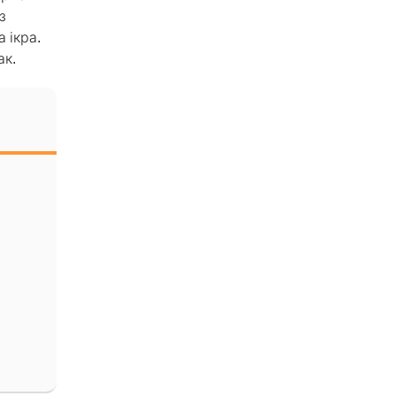
з
 ікра.
ак.