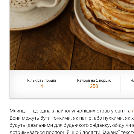
Кількість порцій
Калорії на 1 порцію
Ч
4
250
Млинці — це одна з найпопулярніших страв у світі та
Вони можуть бути тонкими, як папір, або пухкими, як
будуть ідеальними для будь-якого сніданку, обіду чи 
дотримуватися пропорцій, щоб досягти бажаної тексту