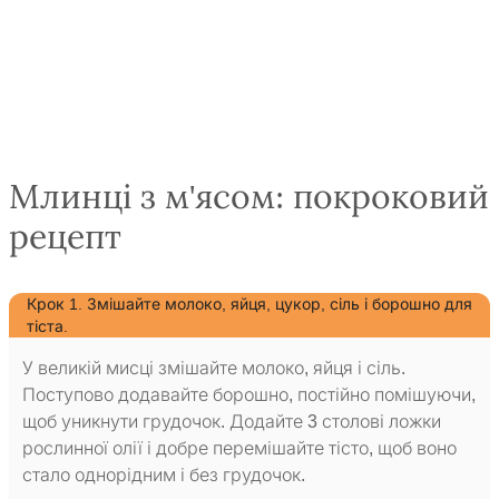
Млинці з м'ясом: покроковий
рецепт
Крок 1. Змішайте молоко, яйця, цукор, сіль і борошно для
тіста.
У великій мисці змішайте молоко, яйця і сіль.
Поступово додавайте борошно, постійно помішуючи,
щоб уникнути грудочок. Додайте 3 столові ложки
рослинної олії і добре перемішайте тісто, щоб воно
стало однорідним і без грудочок.