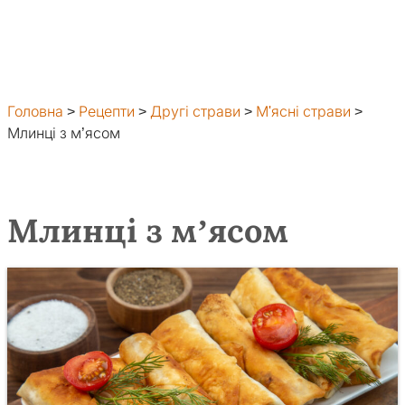
Головна
>
Рецепти
>
Другі страви
>
М'ясні страви
>
Млинці з м’ясом
Млинці з м’ясом