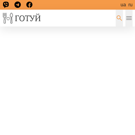
ua
ru