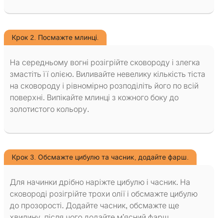
Крок 2. Посмажте млинці.
На середньому вогні розігрійте сковороду і злегка
змастіть її олією. Виливайте невелику кількість тіста
на сковороду і рівномірно розподіліть його по всій
поверхні. Випікайте млинці з кожного боку до
золотистого кольору.
Крок 3. Обсмажте цибулю та часник, додайте фарш.
Для начинки дрібно наріжте цибулю і часник. На
сковороді розігрійте трохи олії і обсмажте цибулю
до прозорості. Додайте часник, обсмажте ще
хвилину, після чого додайте м'ясний фарш.