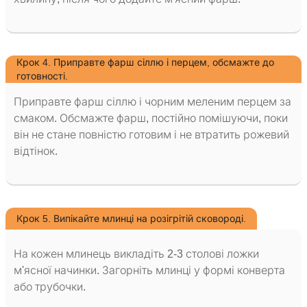
Крок 4. Приправте фарш сіллю і перцем, обсмажте до
готовності.
Приправте фарш сіллю і чорним меленим перцем за
смаком. Обсмажте фарш, постійно помішуючи, поки
він не стане повністю готовим і не втратить рожевий
відтінок.
Крок 5. Випікайте млинці на розігрітій сковороді.
На кожен млинець викладіть 2-3 столові ложки
м'ясної начинки. Загорніть млинці у формі конверта
або трубочки.