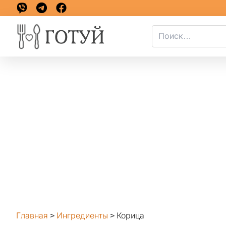
Главная
>
Ингредиенты
>
Корица