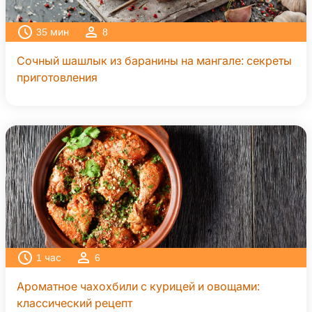
35
мин
8
Сочный шашлык из баранины на мангале: секреты
приготовления
1
час
6
Ароматное чахохбили с курицей и овощами:
классический рецепт