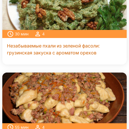
30
мин
4
Незабываемые пхали из зеленой фасоли:
грузинская закуска с ароматом орехов
55
мин
4