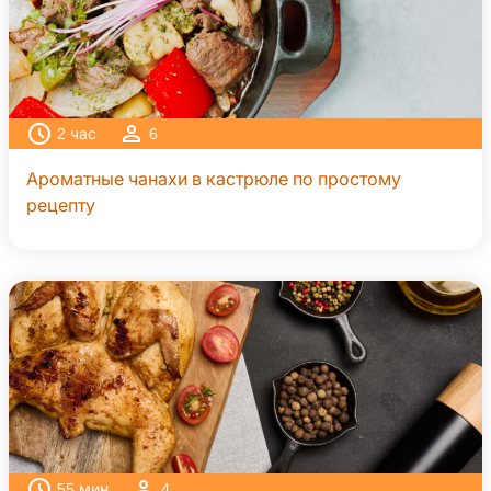
2
час
6
Ароматные чанахи в кастрюле по простому
рецепту
55
мин
4