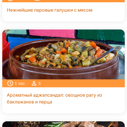
Нежнейшие паровые галушки с мясом
1
час
6
Ароматный аджапсандал: овощное рагу из
баклажанов и перца