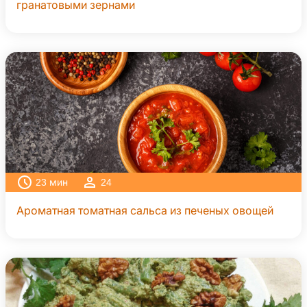
гранатовыми зернами
23
мин
24
Ароматная томатная сальса из печеных овощей