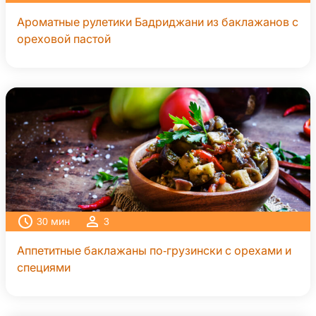
Ароматные рулетики Бадриджани из баклажанов с
ореховой пастой
30
мин
3
Аппетитные баклажаны по-грузински с орехами и
специями