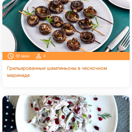
30
мин
4
Грильированные шампиньоны в чесночном
маринаде