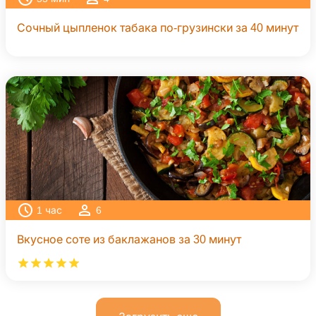
Сочный цыпленок табака по-грузински за 40 минут
1
час
6
Вкусное соте из баклажанов за 30 минут