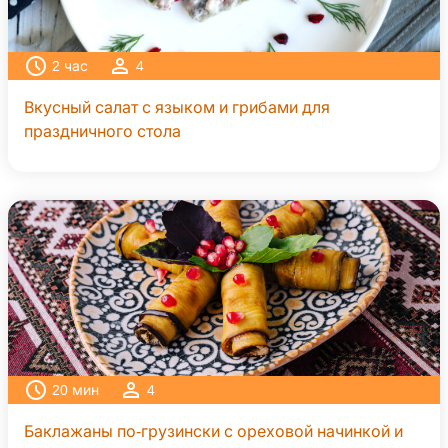
2
час
4
Вкусный салат с языком и грибами для
праздничного стола
20
мин
4
Баклажаны по-грузински с ореховой начинкой и