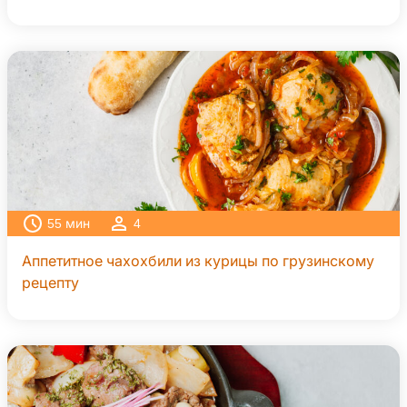
55
мин
4
Аппетитное чахохбили из курицы по грузинскому
рецепту