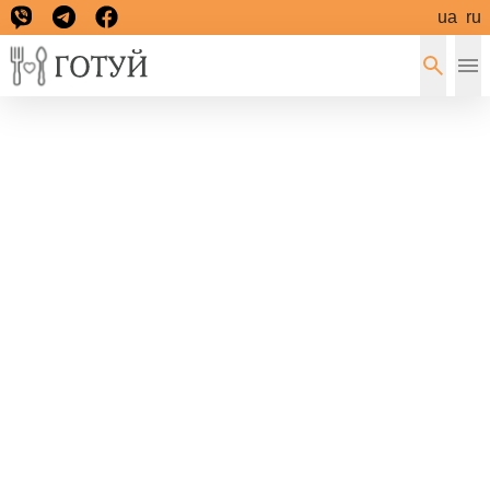
ua
ru