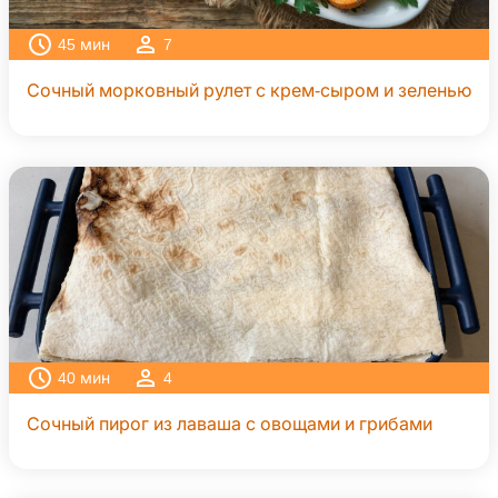
45
мин
7
Сочный морковный рулет с крем-сыром и зеленью
40
мин
4
Сочный пирог из лаваша с овощами и грибами