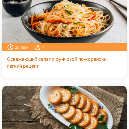
20
мин
4
Освежающий салат с фунчозой по-корейски:
легкий рецепт