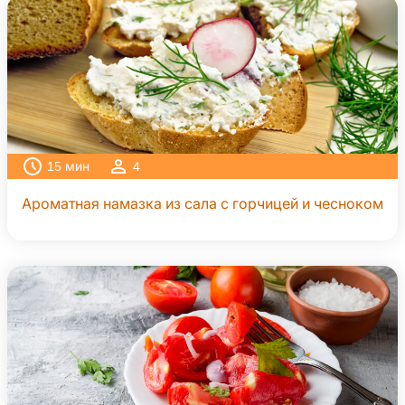
15
мин
4
Ароматная намазка из сала с горчицей и чесноком