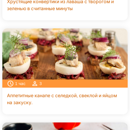
Хрустящие конвертики из лаваша с творогом и
зеленью в считанные минуты
1
час
3
Аппетитные канапе с селедкой, свеклой и яйцом
на закуску.