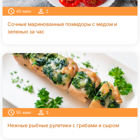
40
мин
2
Сочные маринованные помидоры с медом и
зеленью за час
55
мин
3
Нежные рыбные рулетики с грибами и сыром