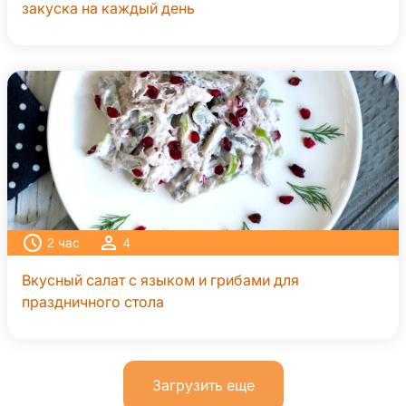
закуска на каждый день
2
час
4
Вкусный салат с языком и грибами для
праздничного стола
Загрузить еще