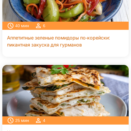
40
мин
6
Аппетитные зеленые помидоры по-корейски:
пикантная закуска для гурманов
25
мин
4