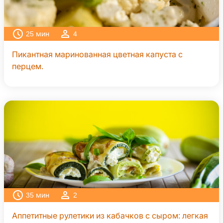
25
мин
4
Пикантная маринованная цветная капуста с
перцем.
35
мин
2
Аппетитные рулетики из кабачков с сыром: легкая