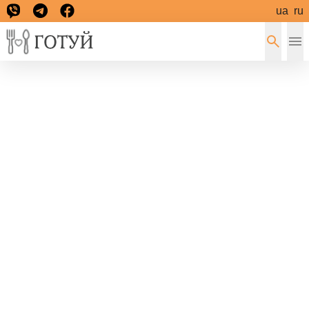
ua
ru