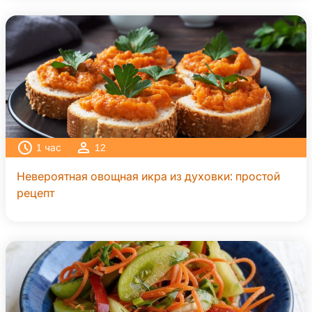
1
час
12
Невероятная овощная икра из духовки: простой
рецепт