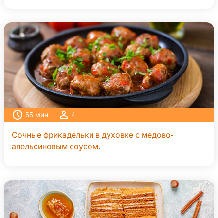
55
мин
4
Сочные фрикадельки в духовке с медово-
апельсиновым соусом.