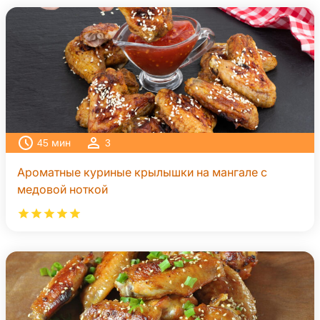
45
мин
3
Ароматные куриные крылышки на мангале с
медовой ноткой