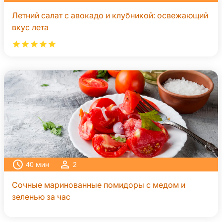
Летний салат с авокадо и клубникой: освежающий
вкус лета
40
мин
2
Сочные маринованные помидоры с медом и
зеленью за час