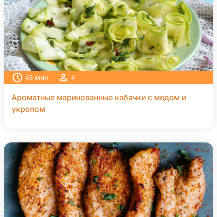
45
мин
4
Ароматные маринованные кабачки с медом и
укропом