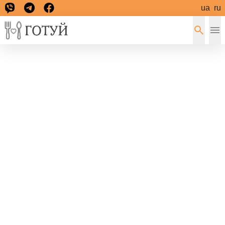
ua
ru