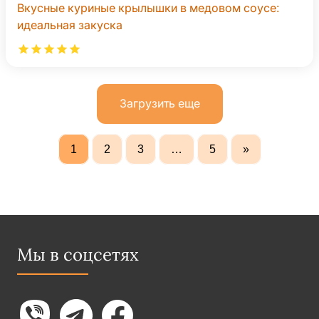
Вкусные куриные крылышки в медовом соусе:
идеальная закуска
Загрузить еще
1
2
3
…
5
»
Мы в соцсетях