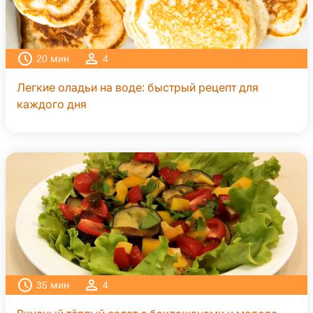
20
мин
4
Легкие оладьи на воде: быстрый рецепт для
каждого дня
35
мин
4