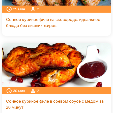
25
мин
2
Сочное куриное филе на сковороде: идеальное
блюдо без лишних жиров
30
мин
2
Сочное куриное филе в соевом соусе с медом за
20 минут