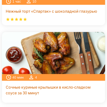
1
час
10
Нежный торт «Спартак» с шоколадной глазурью
40
мин
4
Сочные куриные крылышки в кисло-сладком
соусе за 30 минут