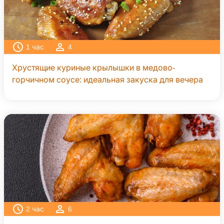
1
час
4
Хрустящие куриные крылышки в медово-
горчичном соусе: идеальная закуска для вечера
2
час
6