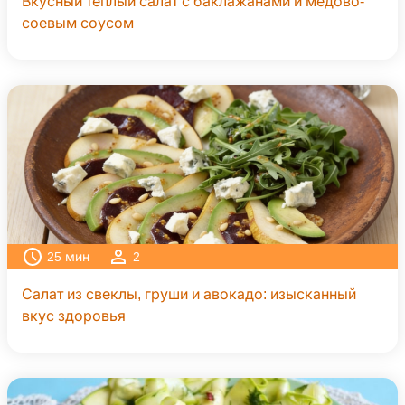
Вкусный тёплый салат с баклажанами и медово-
соевым соусом
25
мин
2
Салат из свеклы, груши и авокадо: изысканный
вкус здоровья