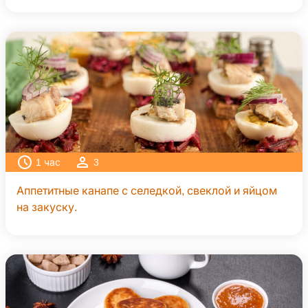
1
час
3
Аппетитные канапе с селедкой, свеклой и яйцом
на закуску.