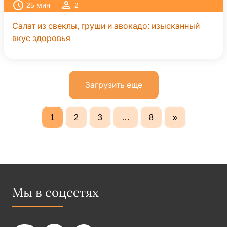
25
мин
2
Салат из свеклы, груши и авокадо: изысканный
вкус здоровья
Загрузить еще
1
2
3
…
8
»
Мы в соцсетях