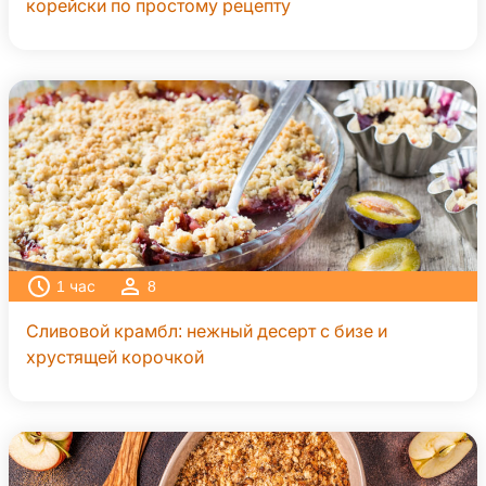
корейски по простому рецепту
1
час
8
Сливовой крамбл: нежный десерт с бизе и
хрустящей корочкой