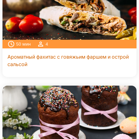
50
мин
4
Ароматный фахитас с говяжьим фаршем и острой
сальсой