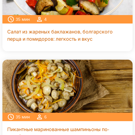
35
мин
4
Салат из жареных баклажанов, болгарского
перца и помидоров: легкость и вкус
35
мин
6
Пикантные маринованные шампиньоны по-