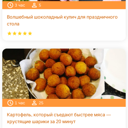
3
час
5
Волшебный шоколадный кулич для праздничного
стола
1
час
25
Картофель, который съедают быстрее мяса —
хрустящие шарики за 20 минут