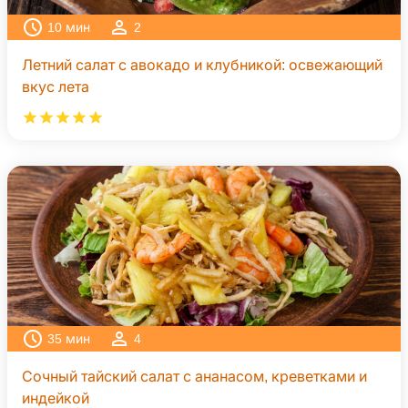
10
мин
2
Летний салат с авокадо и клубникой: освежающий
вкус лета
35
мин
4
Сочный тайский салат с ананасом, креветками и
индейкой