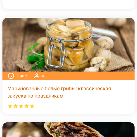
1
час
4
Маринованные белые грибы: классическая
закуска по праздникам.