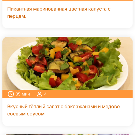
Пикантная маринованная цветная капуста с
перцем.
35
мин
4
Вкусный тёплый салат с баклажанами и медово-
соевым соусом