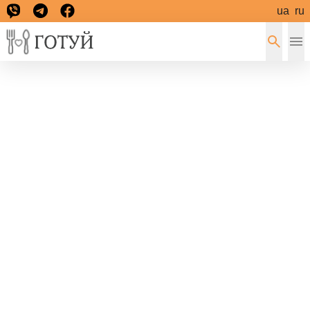
ua
ru