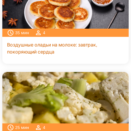
35
мин
4
Воздушные оладьи на молоке: завтрак,
покоряющий сердца
25
мин
4