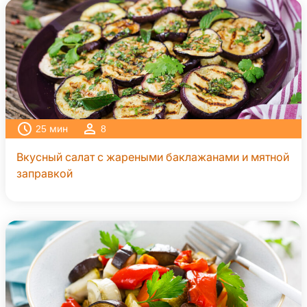
25
мин
8
Вкусный салат с жареными баклажанами и мятной
заправкой