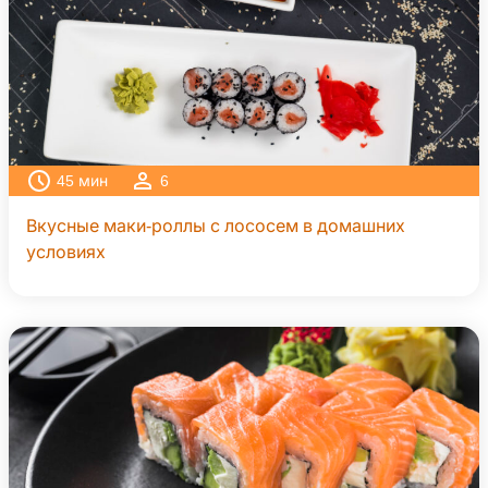
45
мин
6
Вкусные маки-роллы с лососем в домашних
условиях