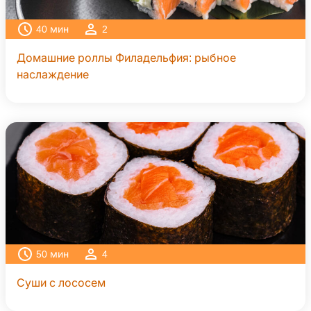
40
мин
2
Домашние роллы Филадельфия: рыбное
наслаждение
50
мин
4
Суши с лососем