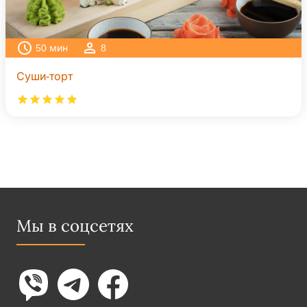
50
мин
8
Суши-торт
Мы в соцсетях