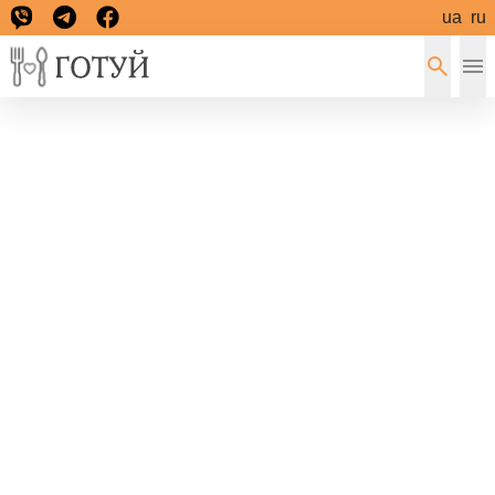
ua
ru