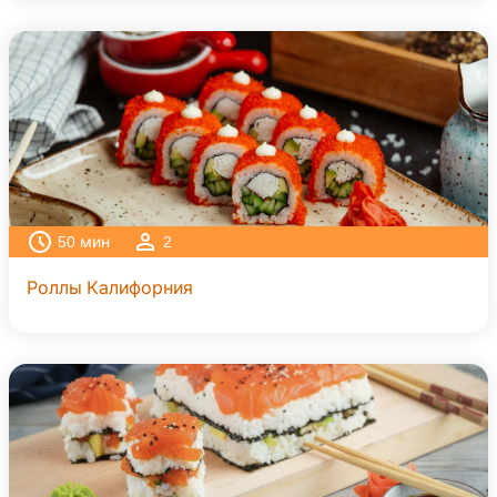
50
мин
2
Роллы Калифорния