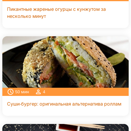
Пикантные жареные огурцы с кунжутом за
несколько минут
50
мин
4
Суши-бургер: оригинальная альтернатива роллам