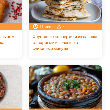
25
мин
4
с сыром:
Хрустящие конвертики из лаваша
ска
с творогом и зеленью в
считанные минуты