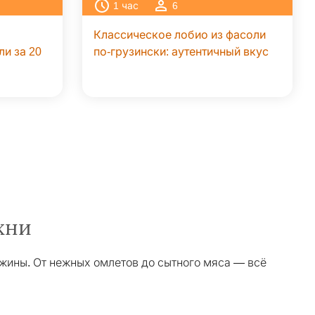
1
час
6
Классическое лобио из фасоли
и за 20
по-грузински: аутентичный вкус
хни
ужины. От нежных омлетов до сытного мяса — всё