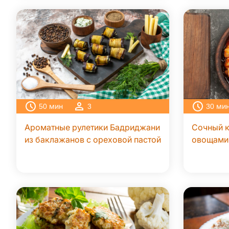
50
мин
3
30
ми
Ароматные рулетики Бадриджани
Сочный к
из баклажанов с ореховой пастой
овощами 