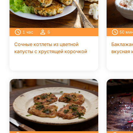
1
час
6
50
ми
Сочные котлеты из цветной
Баклажа
капусты с хрустящей корочкой
вкусная 