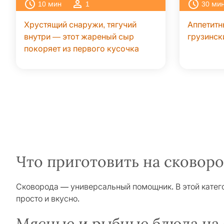
10
мин
1
30
ми
Хрустящий снаружи, тягучий
Аппетитн
внутри — этот жареный сыр
грузинск
покоряет из первого кусочка
Что приготовить на сковоро
Сковорода — универсальный помощник. В этой катего
просто и вкусно.
Мясные и рыбные блюда на