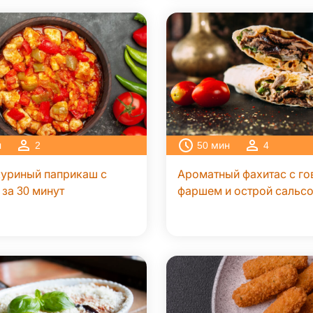
н
2
50
мин
4
уриный паприкаш с
Ароматный фахитас с г
за 30 минут
фаршем и острой сальс