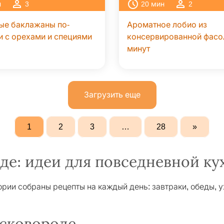
н
3
20
мин
2
ые баклажаны по-
Ароматное лобио из
и с орехами и специями
консервированной фасол
минут
Загрузить еще
1
2
3
…
28
»
де: идеи для повседневной ку
рии собраны рецепты на каждый день: завтраки, обеды, 
 сковороде