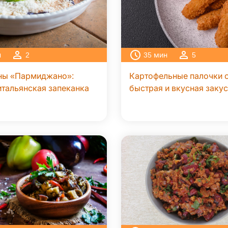
н
2
35
мин
5
ны «Пармиджано»:
Картофельные палочки 
итальянская запеканка
быстрая и вкусная заку