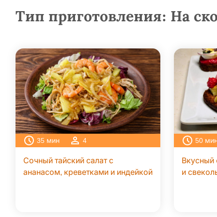
Тип приготовления:
На ск
35
мин
4
50
ми
Сочный тайский салат с
Вкусный
ананасом, креветками и индейкой
и свекол