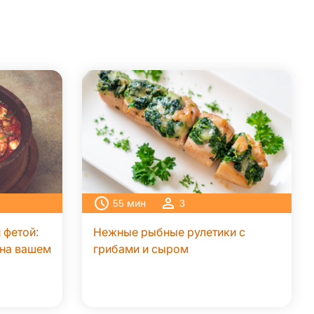
55
мин
3
 фетой:
Нежные рыбные рулетики с
 на вашем
грибами и сыром