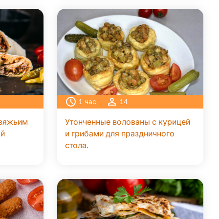
1
час
14
овяжьим
Утонченные волованы с курицей
ой
и грибами для праздничного
стола.