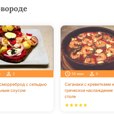
овороде
н
2
55
мин
8
 сморреброд с сельдью
Саганаки с креветками и
ьным соусом
греческое наслаждение
столе