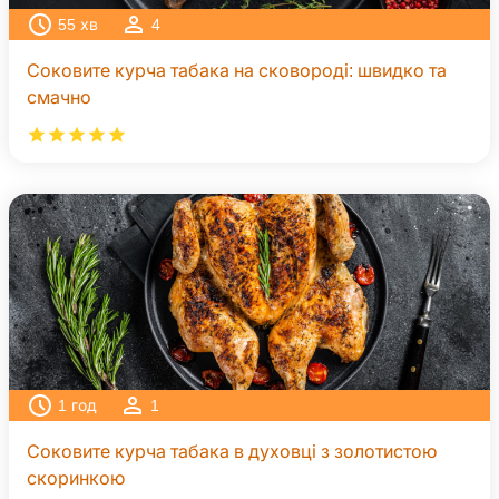
55
хв
4
Соковите курча табака на сковороді: швидко та
смачно
1
год
1
Соковите курча табака в духовці з золотистою
скоринкою