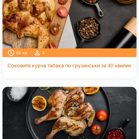
55
хв
4
Соковите курча табака по-грузинськи за 40 хвилин