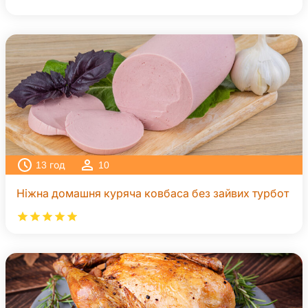
13
год
10
Ніжна домашня куряча ковбаса без зайвих турбот