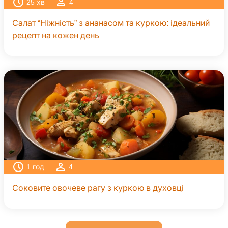
25
хв
4
Салат “Ніжність” з ананасом та куркою: ідеальний
рецепт на кожен день
1
год
4
Соковите овочеве рагу з куркою в духовці