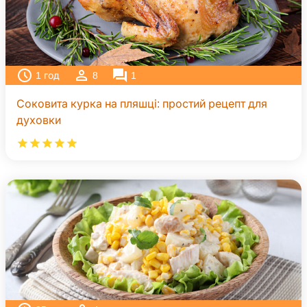
1
год
8
1
Соковита курка на пляшці: простий рецепт для
духовки