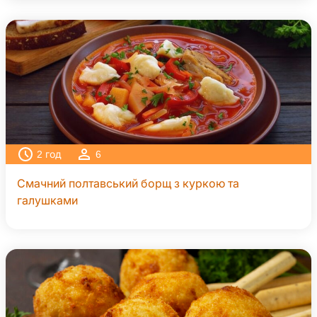
2
год
6
Смачний полтавський борщ з куркою та
галушками