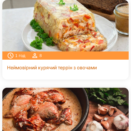
1
год
8
Неймовірний курячий террін з овочами