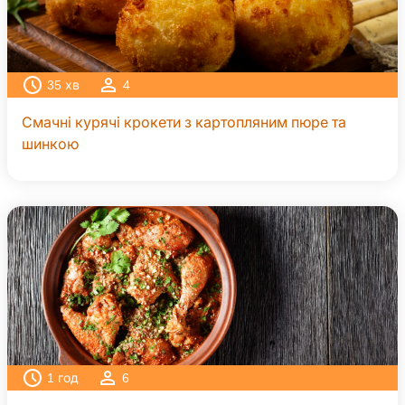
35
хв
4
Смачні курячі крокети з картопляним пюре та
шинкою
1
год
6