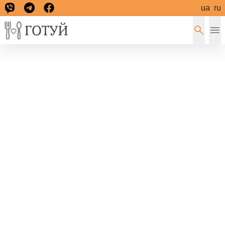
ua
ru