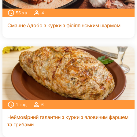
55
хв
4
Смачне Адобо з курки з філіппінським шармом
1
год
6
Неймовірний галантин з курки з яловичим фаршем
та грибами