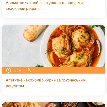
Ароматне чахохбілі з куркою та овочами:
класичний рецепт
55
хв
4
Апетитне чахохбілі з курки за грузинським
рецептом