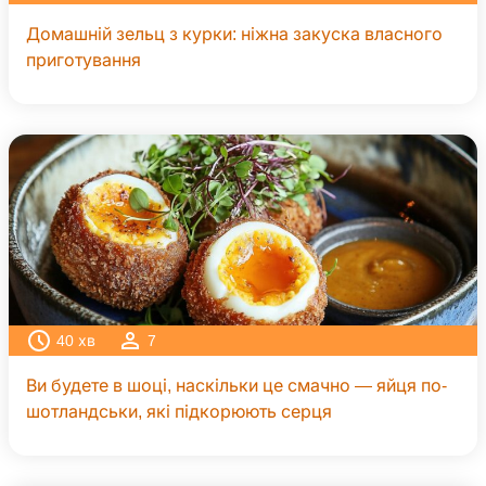
Домашній зельц з курки: ніжна закуска власного
приготування
40
хв
7
Ви будете в шоці, наскільки це смачно — яйця по-
шотландськи, які підкорюють серця