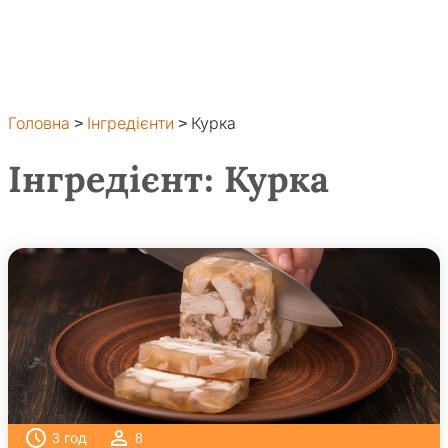
Головна
>
Інгредієнти
>
Курка
Інгредієнт:
Курка
3
год
8