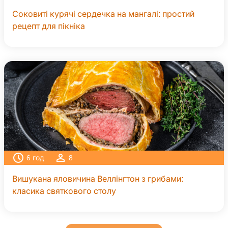
Соковиті курячі сердечка на мангалі: простий
рецепт для пікніка
6
год
8
Вишукана яловичина Веллінгтон з грибами:
класика святкового столу