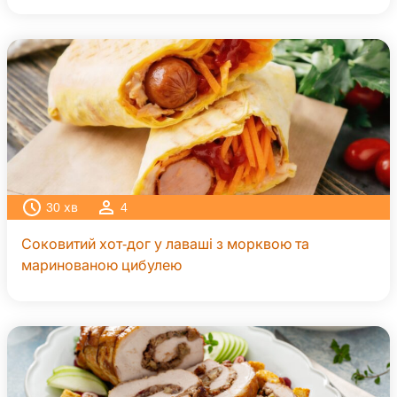
30
хв
4
Соковитий хот-дог у лаваші з морквою та
маринованою цибулею