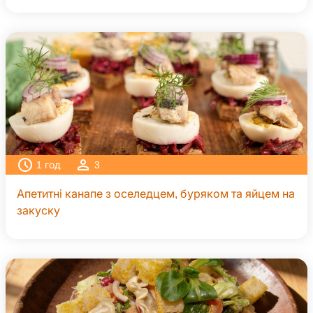
1
год
3
Апетитні канапе з оселедцем, буряком та яйцем на
закуску