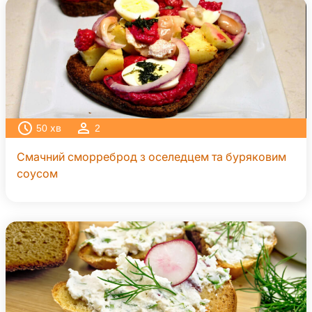
50
хв
2
Смачний сморреброд з оселедцем та буряковим
соусом