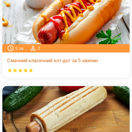
5
хв
2
Смачний класичний хот-дог за 5 хвилин