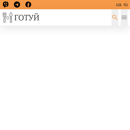
ua
ru