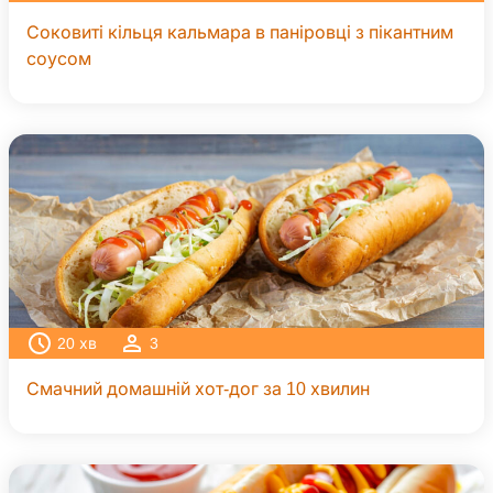
Соковиті кільця кальмара в паніровці з пікантним
соусом
20
хв
3
Смачний домашній хот-дог за 10 хвилин