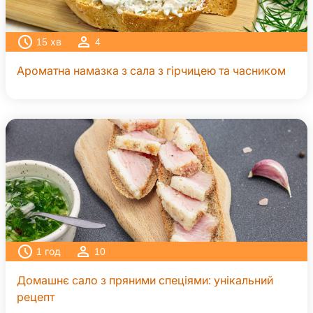
15
хв
4
Ароматна намазка з сала з гірчицею та часником
1
год
10
Домашнє сало з пряними спеціями: унікальний
рецепт