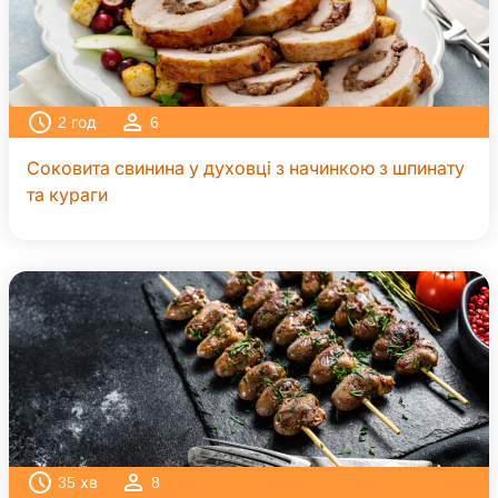
2
год
6
Соковита свинина у духовці з начинкою з шпинату
та кураги
35
хв
8