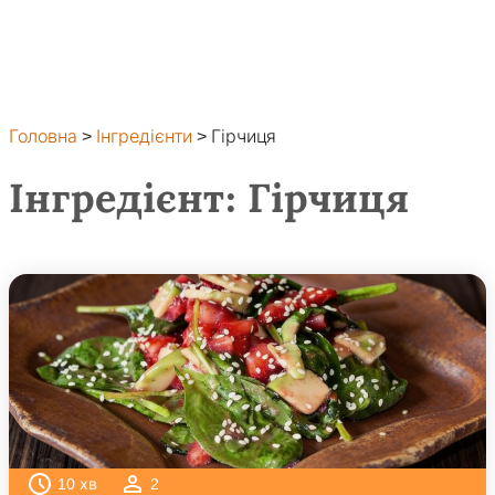
Головна
>
Інгредієнти
>
Гірчиця
Інгредієнт:
Гірчиця
10
хв
2