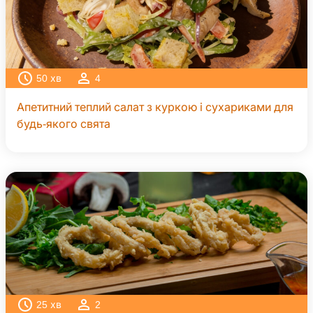
50
хв
4
Апетитний теплий салат з куркою і сухариками для
будь-якого свята
25
хв
2