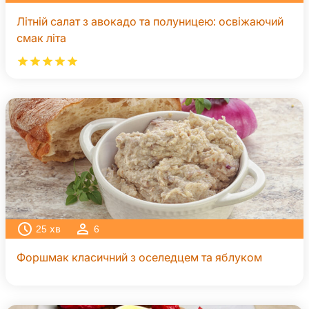
Літній салат з авокадо та полуницею: освіжаючий
смак літа
25
хв
6
Форшмак класичний з оселедцем та яблуком