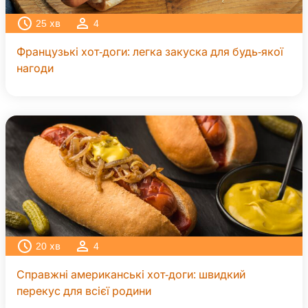
25
хв
4
Французькі хот-доги: легка закуска для будь-якої
нагоди
20
хв
4
Справжні американські хот-доги: швидкий
перекус для всієї родини