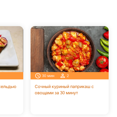
30
мин
2
сельдью
Сочный куриный паприкаш с
овощами за 30 минут