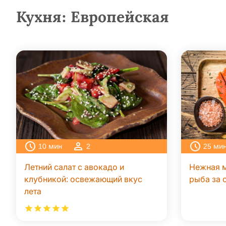
Кухня:
Европейская
10
мин
2
25
ми
Летний салат с авокадо и
Нежная м
клубникой: освежающий вкус
рыба за 
лета