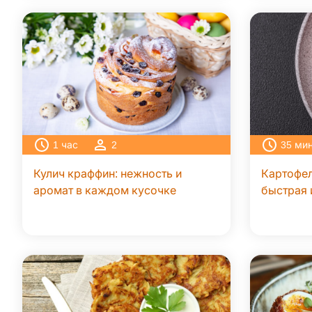
1
час
2
35
ми
Кулич краффин: нежность и
Картофел
аромат в каждом кусочке
быстрая 