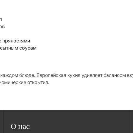
п
ов
с пряностями
к сытным соусам
каждом блюде. Европейская кухня удивляет балансом вк
ономические открытия.
О нас