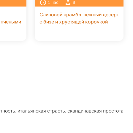
1
час
8
Сливовой крамбл: нежный десерт
копчеными
с бизе и хрустящей корочкой
тность, итальянская страсть, скандинавская простота