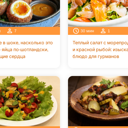
н
7
30
мин
1
е в шоке, насколько это
Теплый салат с морепр
 яйца по-шотландски,
и красной рыбой: изыск
щие сердца
блюдо для гурманов