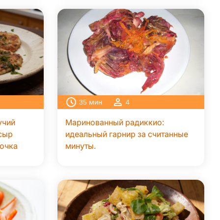
35
мин
4
учий
Маринованный радиккио:
сыр
идеальный гарнир за считанные
сочка
минуты.