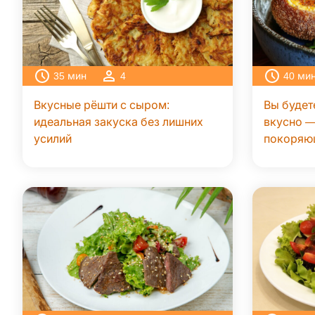
35
мин
4
40
ми
Вкусные рёшти с сыром:
Вы будет
идеальная закуска без лишних
вкусно —
усилий
покоряю