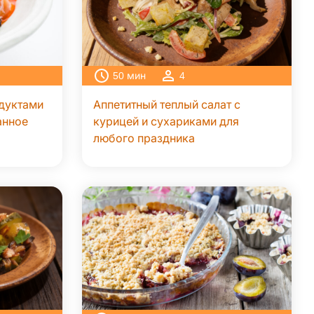
50
мин
4
одуктами
Аппетитный теплый салат с
анное
курицей и сухариками для
любого праздника