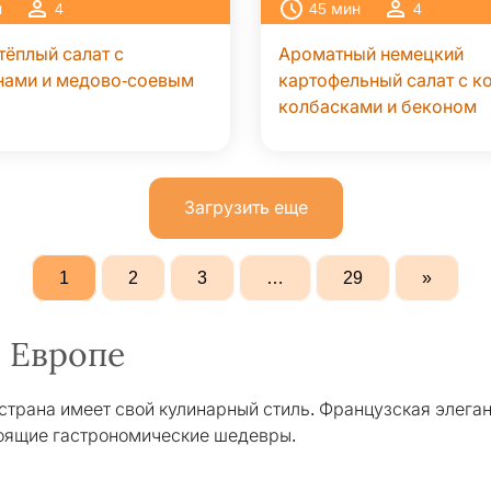
н
4
45
мин
4
тёплый салат с
Ароматный немецкий
нами и медово-соевым
картофельный салат с 
колбасками и беконом
Загрузить еще
1
2
3
…
29
»
 Европе
 страна имеет свой кулинарный стиль. Французская элеган
тоящие гастрономические шедевры.