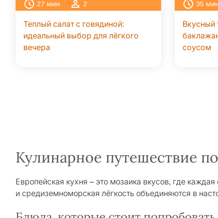
27
мин
2
35
ми
Теплый салат с говядиной:
Вкусный 
идеальный выбор для лёгкого
баклажа
вечера
соусом
Кулинарное путешествие по
Европейская кухня – это мозаика вкусов, где каждая
и средиземноморская лёгкость объединяются в нас
Блюда, которые стоит попробовать