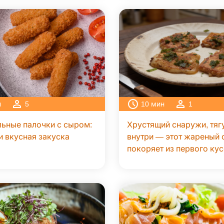
н
5
10
мин
1
ьные палочки с сыром:
Хрустящий снаружи, тяг
и вкусная закуска
внутри — этот жареный 
покоряет из первого ку