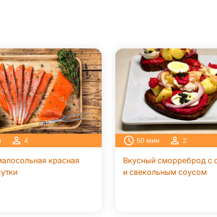
н
4
50
мин
2
алосольная красная
Вкусный сморреброд с 
сутки
и свекольным соусом