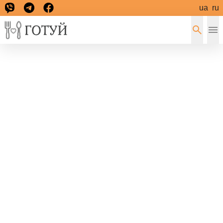
ua
ru