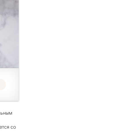
льным
ется со