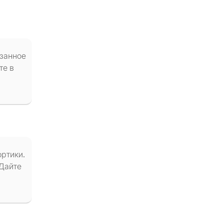
езанное
те в
ортики.
 Дайте