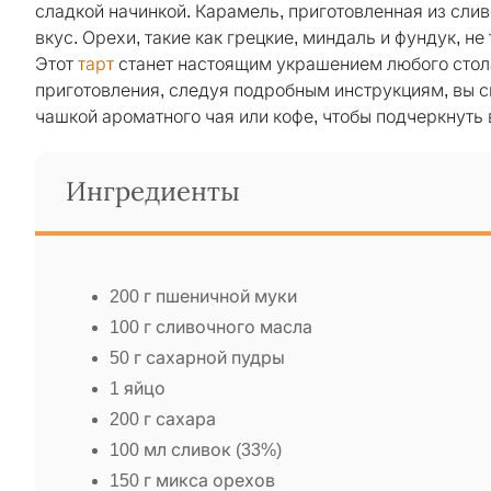
сладкой начинкой. Карамель, приготовленная из слив
вкус. Орехи, такие как грецкие, миндаль и фундук, н
Этот
тарт
станет настоящим украшением любого стола
приготовления, следуя подробным инструкциям, вы см
чашкой ароматного чая или кофе, чтобы подчеркнуть в
Ингредиенты
200 г пшеничной муки
100 г сливочного масла
50 г сахарной пудры
1 яйцо
200 г сахара
100 мл сливок (33%)
150 г микса орехов