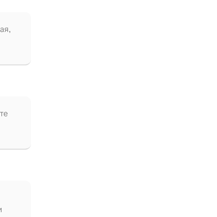
ая,
те
и