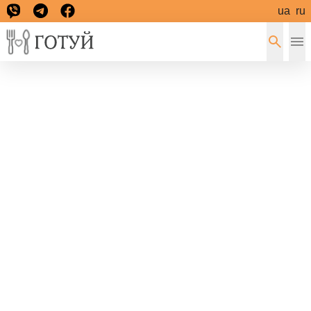
ua
ru