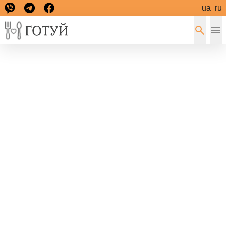
ua
ru