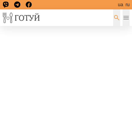
ua
ru