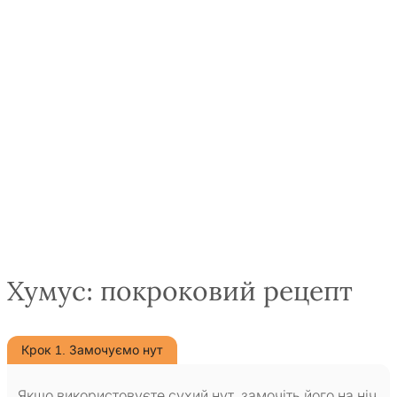
Хумус: покроковий рецепт
Крок 1. Замочуємо нут
Якщо використовуєте сухий нут, замочіть його на ніч