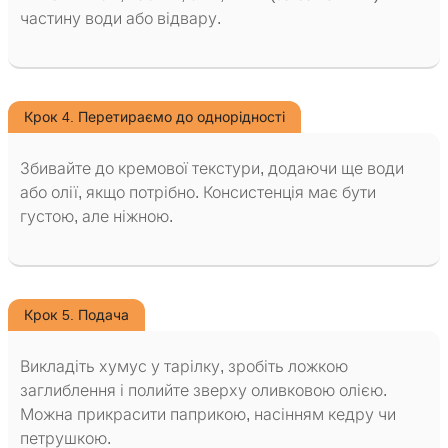
частину води або відвару.
Крок 4. Перетираємо до однорідності
Збивайте до кремової текстури, додаючи ще води
або олії, якщо потрібно. Консистенція має бути
густою, але ніжною.
Крок 5. Подача
Викладіть хумус у тарілку, зробіть ложкою
заглиблення і полийте зверху оливковою олією.
Можна прикрасити паприкою, насінням кедру чи
петрушкою.