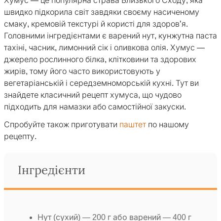
Хумус — це популярна страва Близького Сходу, яка
швидко підкорила світ завдяки своєму насиченому
смаку, кремовій текстурі й користі для здоров’я.
Головними інгредієнтами є варений нут, кунжутна паста
тахіні, часник, лимонний сік і оливкова олія. Хумус —
джерело рослинного білка, клітковини та здорових
жирів, тому його часто використовують у
вегетаріанській і середземноморській кухні. Тут ви
знайдете класичний рецепт хумуса, що чудово
підходить для намазки або самостійної закуски.
Спробуйте також приготувати
паштет
по нашому
рецепту.
Інгредієнти
Нут (сухий) — 200 г або варений — 400 г