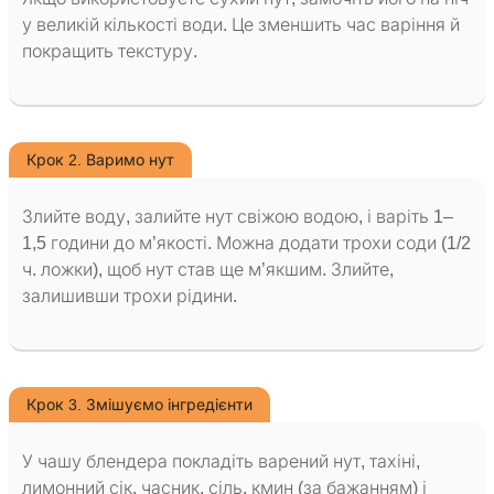
у великій кількості води. Це зменшить час варіння й
покращить текстуру.
Крок 2. Варимо нут
Злийте воду, залийте нут свіжою водою, і варіть 1–
1,5 години до м’якості. Можна додати трохи соди (1/2
ч. ложки), щоб нут став ще м’якшим. Злийте,
залишивши трохи рідини.
Крок 3. Змішуємо інгредієнти
У чашу блендера покладіть варений нут, тахіні,
лимонний сік, часник, сіль, кмин (за бажанням) і