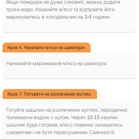
Якщо помідори не дуже соковиті, можна додати
трохи води. Накрийте м'ясо та відправте його
маринуватись в холодильник на 3-4 години.
Крок 6. Нанизати м'ясо на шампури.
Нанизайте мариноване м'ясо на шампури.
Крок 7. Готувати на розпечених вуглях.
Готуйте шашлик на розпечених вуглях, періодично
поливаючи водою з оцтом. Через 10-15 хвилин
шашлик буде готовий, м'ясо повинне залишитись
соковитим і не бути пересушеним. Смачного!