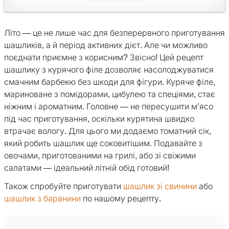
Літо — це не лише час для безперервного приготування
шашликів, а й період активних дієт. Але чи можливо
поєднати приємне з корисним? Звісно! Цей рецепт
шашлику з курячого філе дозволяє насолоджуватися
смачним барбекю без шкоди для фігури. Куряче філе,
мариноване з помідорами, цибулею та спеціями, стає
ніжним і ароматним. Головне — не пересушити м’ясо
під час приготування, оскільки курятина швидко
втрачає вологу. Для цього ми додаємо томатний сік,
який робить шашлик ще соковитішим. Подавайте з
овочами, приготованими на грилі, або зі свіжими
салатами — ідеальний літній обід готовий!
Також спробуйте приготувати
шашлик зі свинини
або
шашлик з баранини
по нашому рецепту.