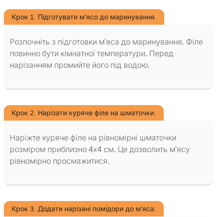
Крок 1. Підготувати м'ясо до маринування.
Розпочніть з підготовки м'яса до маринування. Філе
повинно бути кімнатної температури. Перед
нарізанням промийте його під водою.
Крок 2. Нарізати куряче філе на шматочки.
Наріжте куряче філе на рівномірні шматочки
розміром приблизно 4х4 см. Це дозволить м'ясу
рівномірно просмажитися.
Крок 3. Додати нарізані помідори до м'яса.