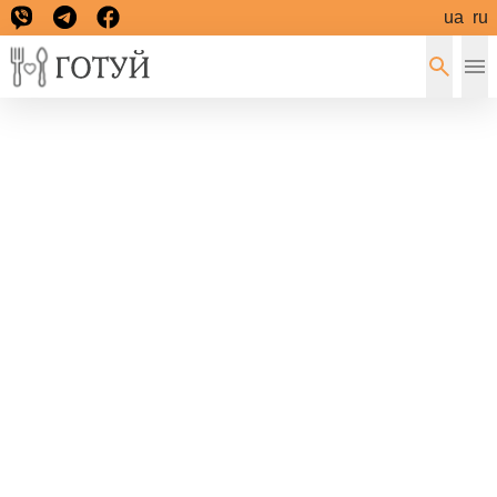
ua
ru