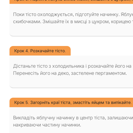
Поки тісто охолоджується, підготуйте начинку. Яблук
скибочками. Змішайте їх в мисці з цукром, корицею
Крок 4. Розкачайте тісто.
Дістаньте тісто з холодильника і розкачайте його н
Перенесіть його на деко, застелене пергаментом.
Крок 5. Загорніть краї тіста, змастіть яйцем та випікайте.
Викладіть яблучну начинку в центр тіста, залишаючи 
накриваючи частину начинки.