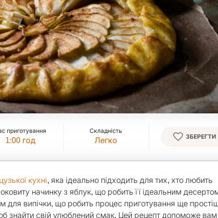
ас приготування
Складність
ЗБЕРЕГТИ
1:00
год
Легко
узької кухні
, яка ідеально підходить для тих, хто любить
соковиту начинку з яблук, що робить її ідеальним десерто
рм для випічки, що робить процес приготування ще прості
об знайти свій улюблений смак. Цей рецепт допоможе вам