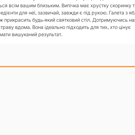
ься всім вашим близьким. Випічка має хрустку скоринку т
гредієнти для неї, зазвичай, завжди є під рукою. Галета з я
ож прикрасить будь-який святковий стіл. Дотримуючись н
траву вдома. Вона ідеально підходить для тих, хто цінує
имати вишуканий результат.