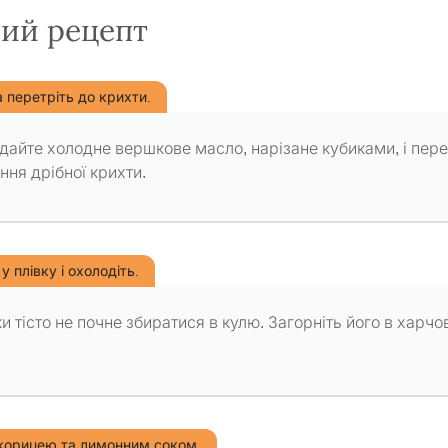
вий рецепт
а перетріть до крихти.
одайте холодне вершкове масло, нарізане кубиками, і пере
ня дрібної крихти.
у плівку і охолодіть.
 тісто не почне збиратися в кулю. Загорніть його в харчо
 корицею та лимонним соком.