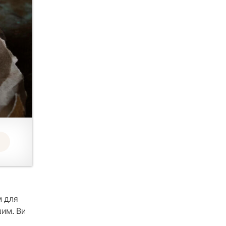
м для
шим. Ви