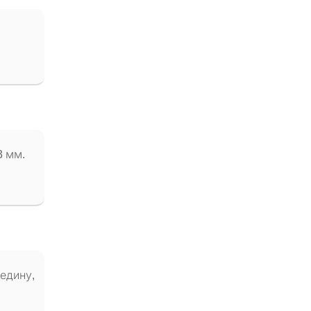
3 мм.
редину,