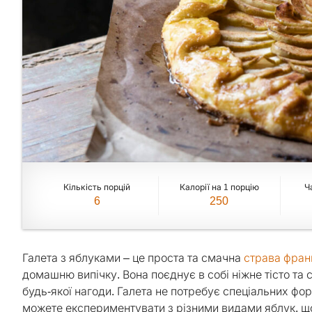
Кількість порцій
Калорії на 1 порцію
Ч
6
250
Галета з яблуками – це проста та смачна
страва франц
домашню випічку. Вона поєднує в собі ніжне тісто та 
будь-якої нагоди. Галета не потребує спеціальних фо
можете експериментувати з різними видами яблук, щ