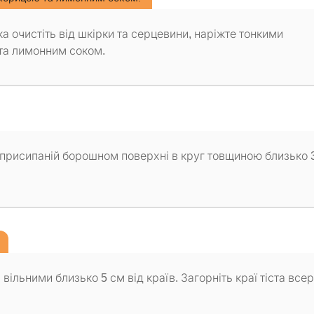
а очистіть від шкірки та серцевини, наріжте тонкими
 та лимонним соком.
а присипаній борошном поверхні в круг товщиною близько 
вільними близько 5 см від країв. Загорніть краї тіста все