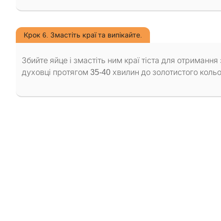
Крок 6. Змастіть краї та випікайте.
Збийте яйце і змастіть ним краї тіста для отримання 
духовці протягом 35-40 хвилин до золотистого кольо