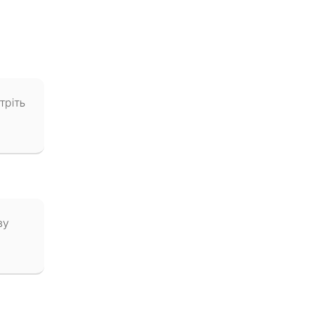
тріть
ву