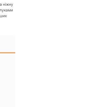
а ніжну
блуками
аших