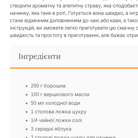
створити ароматну та апетитну страву, яка сподобаєт
начинку, яка тане в роті. Готується вона швидко, а ін
стане відмінним доповненням до чаю або кави, а так
інструкцій, ви зможете легко приготувати цю смачну с
швидкість та простоту в приготуванні, але бажає отр
Інгредієнти
200 г борошна
100 г вершкового масла
50 мл холодної води
1 столова ложка цукру
1/4 чайної ложки солі
3 середні яблука
2 столові ложки цукру для начинки