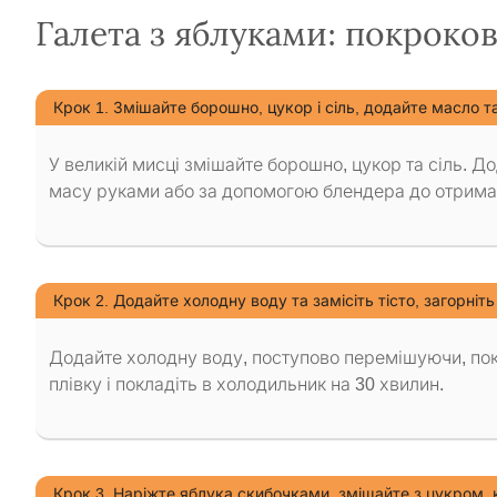
Галета з яблуками: покроко
Крок 1. Змішайте борошно, цукор і сіль, додайте масло т
У великій мисці змішайте борошно, цукор та сіль. Д
масу руками або за допомогою блендера до отриман
Крок 2. Додайте холодну воду та замісіть тісто, загорніть 
Додайте холодну воду, поступово перемішуючи, поки
плівку і покладіть в холодильник на 30 хвилин.
Крок 3. Наріжте яблука скибочками, змішайте з цукром,