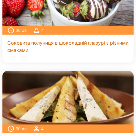
30
хв
4
Соковита полуниця в шоколадній глазурі з різними
смаками
30
хв
4