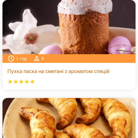
1
год
8
Пухка паска на сметані з ароматом спецій