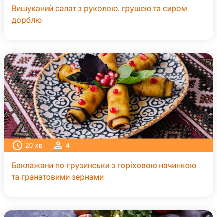
Вишуканий салат з руколою, грушею та сиром
дорблю
20
хв
4
Баклажани по-грузинськи з горіховою начинкою
та гранатовими зернами