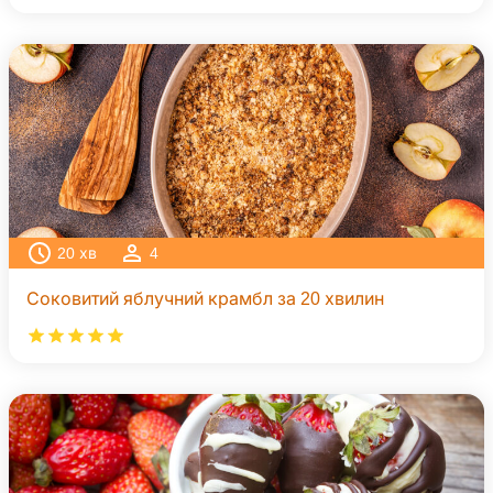
20
хв
4
Соковитий яблучний крамбл за 20 хвилин