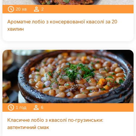
20
хв
2
Ароматне лобіо з консервованої квасолі за 20
хвилин
1
год
6
Класичне лобіо з квасолі по-грузинськи:
автентичний смак