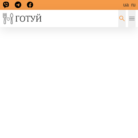
ua
ru