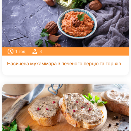
1
год
8
Насичена мухаммара з печеного перцю та горіхів