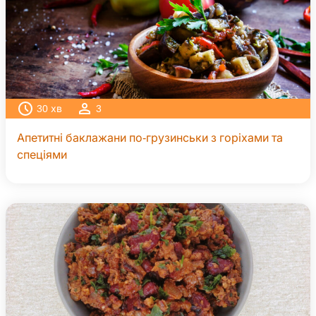
30
хв
3
Апетитні баклажани по-грузинськи з горіхами та
спеціями