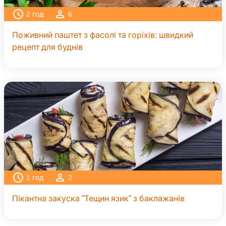
2
год
6
Поживний паштет з фасолі та горіхів: швидкий
рецепт для буднів
1
год
2
Пікантна закуска ”Тещин язик” з баклажанів