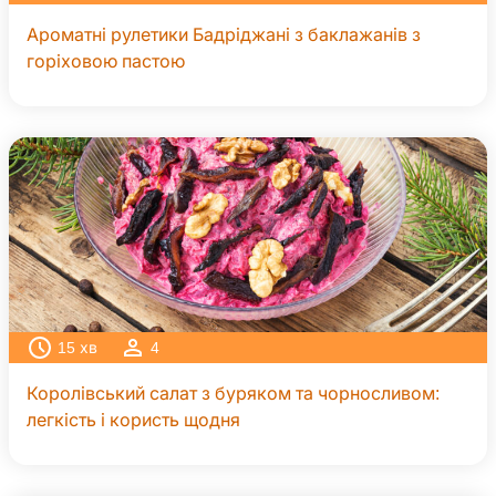
Ароматні рулетики Бадріджані з баклажанів з
горіховою пастою
15
хв
4
Королівський салат з буряком та чорносливом:
легкість і користь щодня