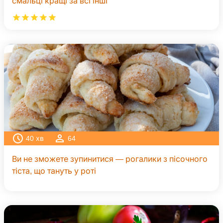
смальці кращі за всі інші
40
хв
64
Ви не зможете зупинитися — рогалики з пісочного
тіста, що тануть у роті