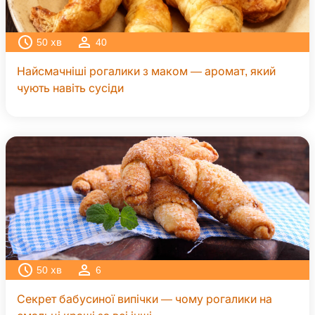
50
хв
40
Найсмачніші рогалики з маком — аромат, який
чують навіть сусіди
50
хв
6
Секрет бабусиної випічки — чому рогалики на