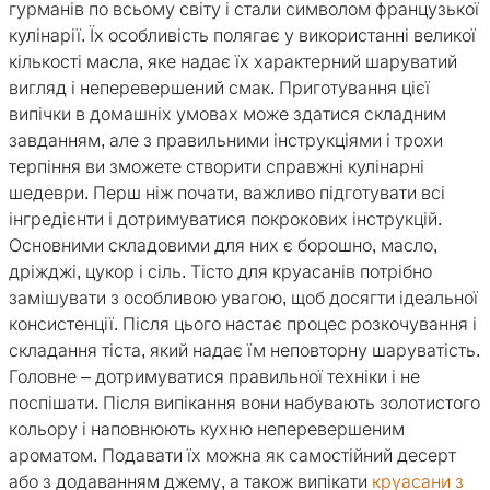
гурманів по всьому світу і стали символом французької
кулінарії. Їх особливість полягає у використанні великої
кількості масла, яке надає їх характерний шаруватий
вигляд і неперевершений смак. Приготування цієї
випічки в домашніх умовах може здатися складним
завданням, але з правильними інструкціями і трохи
терпіння ви зможете створити справжні кулінарні
шедеври. Перш ніж почати, важливо підготувати всі
інгредієнти і дотримуватися покрокових інструкцій.
Основними складовими для них є борошно, масло,
дріжджі, цукор і сіль. Тісто для круасанів потрібно
замішувати з особливою увагою, щоб досягти ідеальної
консистенції. Після цього настає процес розкочування і
складання тіста, який надає їм неповторну шаруватість.
Головне – дотримуватися правильної техніки і не
поспішати. Після випікання вони набувають золотистого
кольору і наповнюють кухню неперевершеним
ароматом. Подавати їх можна як самостійний десерт
або з додаванням джему, а також випікати
круасани з