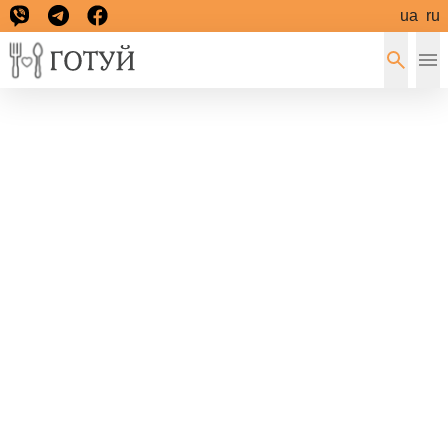
ua
ru