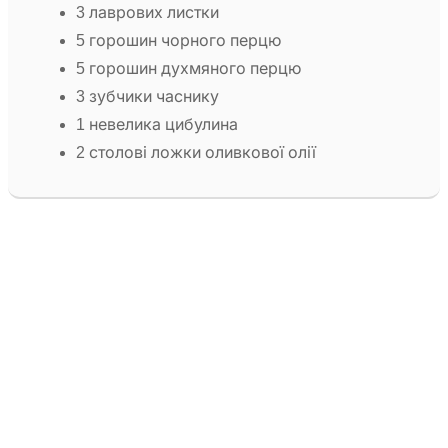
3 лаврових листки
5 горошин чорного перцю
5 горошин духмяного перцю
3 зубчики часнику
1 невелика цибулина
2 столові ложки оливкової олії