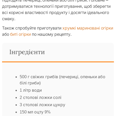
підходять печериці, опеньки або білі гриби. Головне –
дотримуватися технології приготування, щоб зберегти
всі корисні властивості продукту і досягти ідеального
смаку.
Також спробуйте приготувати
хрумкі мариновані огірки
або
биті огірки
по нашому рецепту.
Інгредієнти
500 г свіжих грибів (печериці, опеньки або
білі гриби)
1 літр води
2 столові ложки солі
3 столові ложки цукру
150 мл оцту 9%