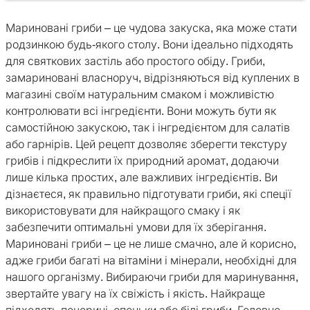
Мариновані гриби – це чудова закуска, яка може стати
родзинкою будь-якого столу. Вони ідеально підходять
для святкових застіль або простого обіду. Гриби,
замариновані власноруч, відрізняються від куплених в
магазині своїм натуральним смаком і можливістю
контролювати всі інгредієнти. Вони можуть бути як
самостійною закускою, так і інгредієнтом для салатів
або гарнірів. Цей рецепт дозволяє зберегти текстуру
грибів і підкреслити їх природний аромат, додаючи
лише кілька простих, але важливих інгредієнтів. Ви
дізнаєтеся, як правильно підготувати гриби, які спеції
використовувати для найкращого смаку і як
забезпечити оптимальні умови для їх зберігання.
Мариновані гриби – це не лише смачно, але й корисно,
адже гриби багаті на вітаміни і мінерали, необхідні для
нашого організму. Вибираючи гриби для маринування,
звертайте увагу на їх свіжість і якість. Найкраще