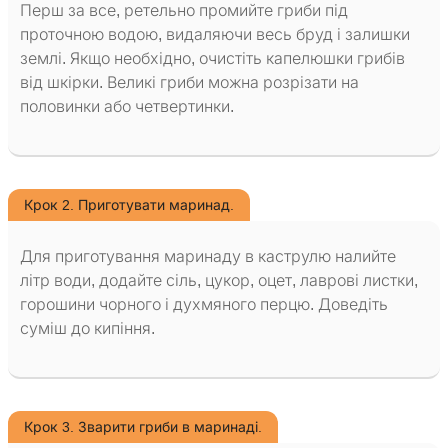
Перш за все, ретельно промийте гриби під
проточною водою, видаляючи весь бруд і залишки
землі. Якщо необхідно, очистіть капелюшки грибів
від шкірки. Великі гриби можна розрізати на
половинки або четвертинки.
Крок 2. Приготувати маринад.
Для приготування маринаду в каструлю налийте
літр води, додайте сіль, цукор, оцет, лаврові листки,
горошини чорного і духмяного перцю. Доведіть
суміш до кипіння.
Крок 3. Зварити гриби в маринаді.