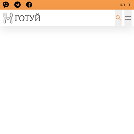
ua
ru