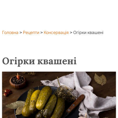
Головна
>
Рецепти
>
Консервація
>
Огірки квашені
Огірки квашені