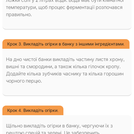
ложки солі у 2 літрах води. Вода має бути кімнатної
температури, щоб процес ферментації розпочався
правильно.
Крок 3. Викладіть огірки в банку з іншими інгредієнтами.
На дно чистої банки викладіть частину листя хрону,
вишні та смородини, а також кілька гілочок кропу.
Додайте кілька зубчиків часнику та кілька горошин
чорного перцю.
Крок 4. Викладіть огірки.
Щільно викладіть огірки в банку, чергуючи їх з
рештою спецій та зелені. Це забезпечить