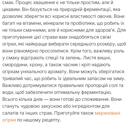
смак. Процес квашення є не тільки простим, але й
цікавим. Він базується на природній ферментації, яка
дозволяє зберегти всі корисні властивості овочів. Вони
багаті на вітаміни, мінерали та пробіотики, що робить їх
не тільки смачними, але й корисними для здоров’я. Для
приготування цієї страви вам знадобляться свіжі
огірки, які найкраще вибирати середнього розміру, щоб
вони рівномірно просолилися. Крім того, важливу роль
у смаку відіграють спеції та зелень. Листя вишні,
смородини, хрону, а також часник і кріп надають
огіркам унікального аромату. Вони можуть зберігатися
тривалий час, що робить їх ідеальним запасом на зиму.
Важливо дотримуватися правильних пропорцій солі та
води, щоб забезпечити оптимальну ферментацію.
Всього кілька днів — вони готові до споживання. Вони
стануть чудовою закускою або інгредієнтом для
салатів та інших страв. Приготуйте також
мариновані
огірки
по нашому рецепту.