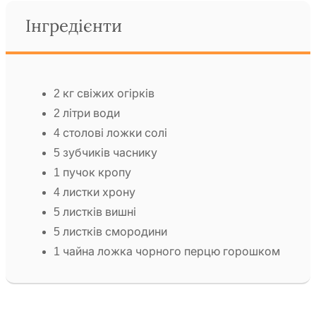
Інгредієнти
2 кг свіжих огірків
2 літри води
4 столові ложки солі
5 зубчиків часнику
1 пучок кропу
4 листки хрону
5 листків вишні
5 листків смородини
1 чайна ложка чорного перцю горошком