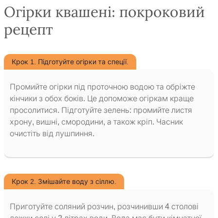
Огірки квашені: покроковий
рецепт
Крок 1. Підготуйте огірки та спеції.
Промийте огірки під проточною водою та обріжте
кінчики з обох боків. Це допоможе огіркам краще
просолитися. Підготуйте зелень: промийте листя
хрону, вишні, смородини, а також кріп. Часник
очистіть від лушпиння.
Крок 2. Змішайте воду з сіллю.
Приготуйте соляний розчин, розчинивши 4 столові