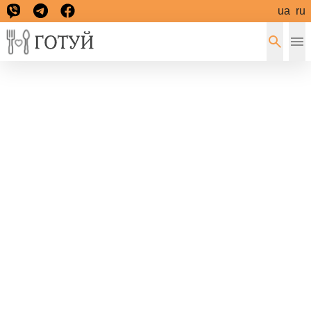
ua
ru