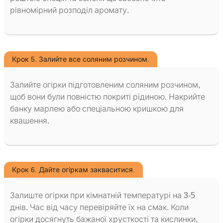
рівномірний розподіл аромату.
Крок 5. Залийте все соляним розчином.
Залийте огірки підготовленим соляним розчином,
щоб вони були повністю покриті рідиною. Накрийте
банку марлею або спеціальною кришкою для
квашення.
Крок 6. Дайте огіркам закваситися.
Залиште огірки при кімнатній температурі на 3-5
днів. Час від часу перевіряйте їх на смак. Коли
огірки досягнуть бажаної хрусткості та кислинки,