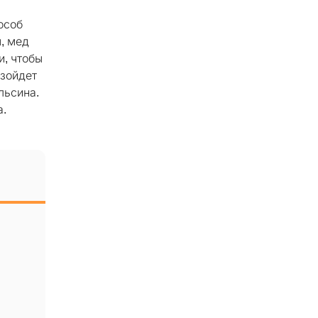
я
особ
, мед
и, чтобы
взойдет
льсина.
а.