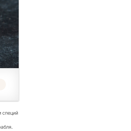
и специй
рабля.