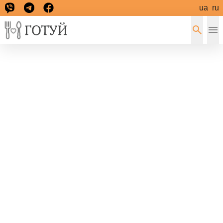
ua
ru