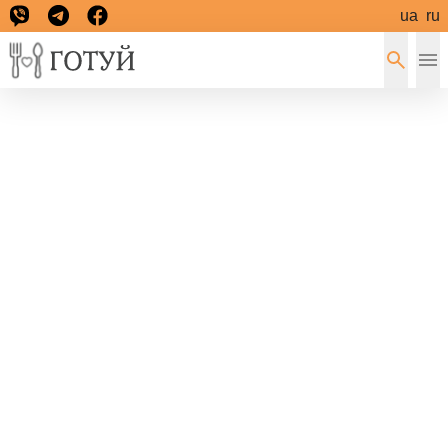
ua
ru