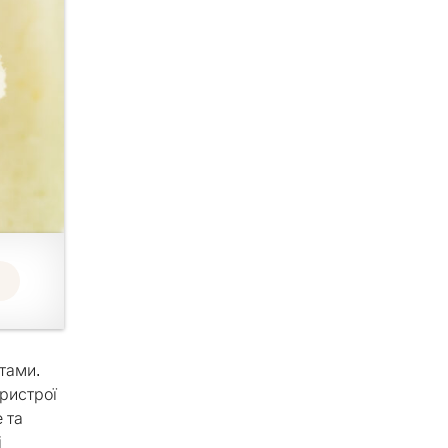
тами.
пристрої
 та
і