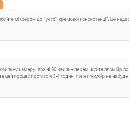
бийте міксером до густої, кремової консистенції. Це нада
розильну камеру. Кожні 30 хвилин перемішуйте пломбір л
е цей процес протягом 3-4 годин, поки пломбір не набуде