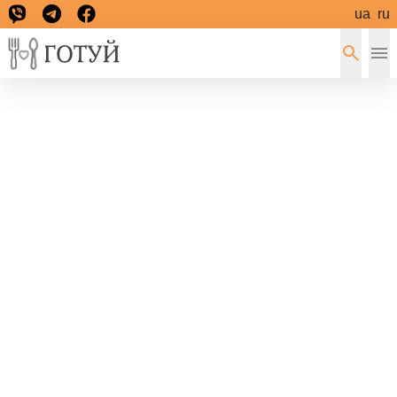
ua
ru