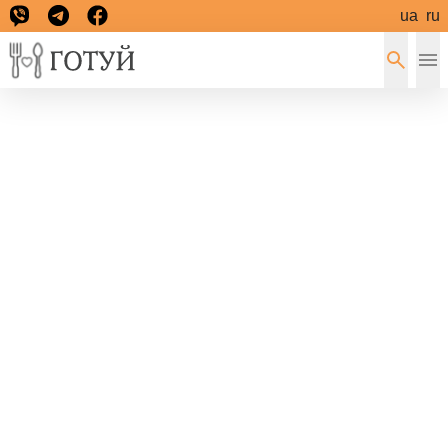
ua
ru