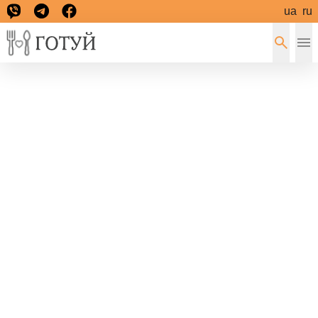
ua
ru