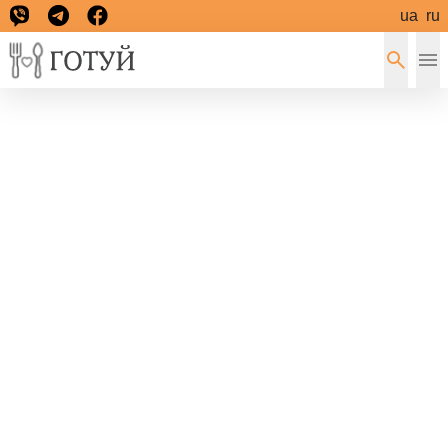
ua
ru