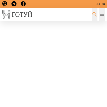
ua
ru