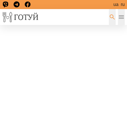
ua
ru